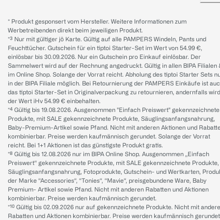
* Produkt gesponsert vom Hersteller. Weitere Informationen zum
Werbetreibenden direkt beim jeweiligen Produkt.
*³ Nur mit gültiger jö Karte. Gültig auf alle PAMPERS Windeln, Pants und
Feuchttücher. Gutschein für ein tiptoi Starter-Set im Wert von 54.99 €,
einlösbar bis 30.09.2026. Nur ein Gutschein pro Einkauf einlösbar. Der
Sammelwert wird auf der Rechnung angedruckt. Gültig in allen BIPA Filialen
im Online Shop. Solange der Vorrat reicht. Abholung des tiptoi Starter Sets n
in der BIPA Filiale möglich. Bei Retournierung der PAMPERS Einkäufe ist au
das tiptoi Starter-Set in Originalverpackung zu retournieren, andernfalls wir
der Wert iHv 54.99 € einbehalten.
*⁴ Gültig bis 19.08.2026. Ausgenommen "Einfach Preiswert" gekennzeichnete
Produkte, mit SALE gekennzeichnete Produkte, Säuglingsanfangsnahrung,
Baby-Premium-Artikel sowie Pfand. Nicht mit anderen Aktionen und Rabatt
kombinierbar. Preise werden kaufmännisch gerundet. Solange der Vorrat
reicht. Bei 1+1 Aktionen ist das günstigste Produkt gratis.
*⁸ Gültig bis 12.08.2026 nur im BIPA Online Shop. Ausgenommen „Einfach
Preiswert“ gekennzeichnete Produkte, mit SALE gekennzeichnete Produkte,
Säuglingsanfangsnahrung, Fotoprodukte, Gutschein- und Wertkarten, Produ
der Marke “Accessories“, “Tonies“, “Mavie“, preisgebundene Ware, Baby
Premium- Artikel sowie Pfand. Nicht mit anderen Rabatten und Aktionen
kombinierbar. Preise werden kaufmännisch gerundet.
*¹⁰ Gültig bis 02.09.2026 nur auf gekennzeichnete Produkte. Nicht mit ander
Rabatten und Aktionen kombinierbar. Preise werden kaufmännisch gerundet