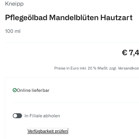
Kneipp
Pflegeölbad Mandelblüten Hautzart
100 ml
Preis
€ 7,
Preise in Euro inkl. 20 % MwSt. zzgl. Versandkos
Online lieferbar
In Filiale abholen
Verfügbarkeit prüfen