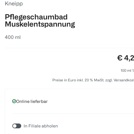
Kneipp
Pflegeschaumbad
Muskelentspannung
400 ml
Preis
€ 4,
100 ml 1
Preise in Euro inkl. 20 % MwSt. zzgl. Versandkos
Online lieferbar
In Filiale abholen