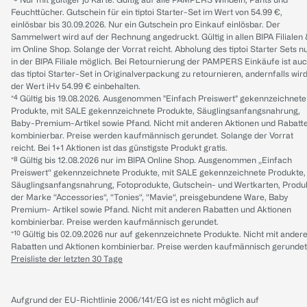
Feuchttücher. Gutschein für ein tiptoi Starter-Set im Wert von 54.99 €,
einlösbar bis 30.09.2026. Nur ein Gutschein pro Einkauf einlösbar. Der
Sammelwert wird auf der Rechnung angedruckt. Gültig in allen BIPA Filialen
im Online Shop. Solange der Vorrat reicht. Abholung des tiptoi Starter Sets n
in der BIPA Filiale möglich. Bei Retournierung der PAMPERS Einkäufe ist au
das tiptoi Starter-Set in Originalverpackung zu retournieren, andernfalls wir
der Wert iHv 54.99 € einbehalten.
*⁴ Gültig bis 19.08.2026. Ausgenommen "Einfach Preiswert" gekennzeichnete
Produkte, mit SALE gekennzeichnete Produkte, Säuglingsanfangsnahrung,
Baby-Premium-Artikel sowie Pfand. Nicht mit anderen Aktionen und Rabatt
kombinierbar. Preise werden kaufmännisch gerundet. Solange der Vorrat
reicht. Bei 1+1 Aktionen ist das günstigste Produkt gratis.
*⁸ Gültig bis 12.08.2026 nur im BIPA Online Shop. Ausgenommen „Einfach
Preiswert“ gekennzeichnete Produkte, mit SALE gekennzeichnete Produkte,
Säuglingsanfangsnahrung, Fotoprodukte, Gutschein- und Wertkarten, Produ
der Marke “Accessories“, “Tonies“, “Mavie“, preisgebundene Ware, Baby
Premium- Artikel sowie Pfand. Nicht mit anderen Rabatten und Aktionen
kombinierbar. Preise werden kaufmännisch gerundet.
*¹⁰ Gültig bis 02.09.2026 nur auf gekennzeichnete Produkte. Nicht mit ander
Rabatten und Aktionen kombinierbar. Preise werden kaufmännisch gerundet
Preisliste der letzten 30 Tage
Aufgrund der EU-Richtlinie 2006/141/EG ist es nicht möglich auf