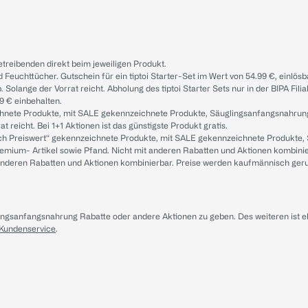
treibenden direkt beim jeweiligen Produkt.
d Feuchttücher. Gutschein für ein tiptoi Starter-Set im Wert von 54.99 €, einlö
. Solange der Vorrat reicht. Abholung des tiptoi Starter Sets nur in der BIPA Fil
9 € einbehalten.
ichnete Produkte, mit SALE gekennzeichnete Produkte, Säuglingsanfangsnahrun
reicht. Bei 1+1 Aktionen ist das günstigste Produkt gratis.
ach Preiswert“ gekennzeichnete Produkte, mit SALE gekennzeichnete Produkte,
remium- Artikel sowie Pfand. Nicht mit anderen Rabatten und Aktionen kombini
t anderen Rabatten und Aktionen kombinierbar. Preise werden kaufmännisch ger
lingsanfangsnahrung Rabatte oder andere Aktionen zu geben. Des weiteren ist 
 Kundenservice
.