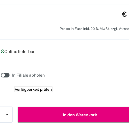
Pr
€ 
Preise in Euro inkl. 20 % MwSt. zzgl. Vers
Online lieferbar
In Filiale abholen
Verfügbarkeit prüfen
In den Warenkorb