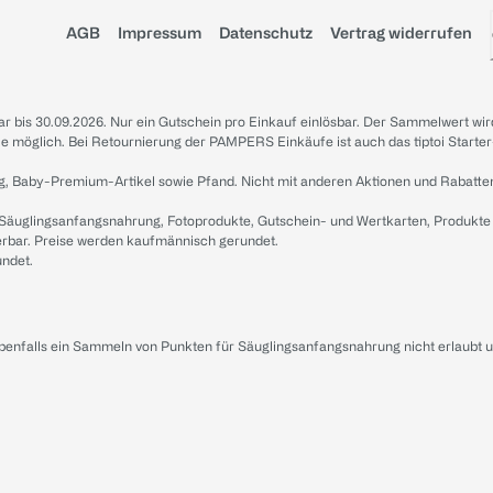
AGB
Impressum
Datenschutz
Vertrag widerrufen
sbar bis 30.09.2026. Nur ein Gutschein pro Einkauf einlösbar. Der Sammelwert wir
iale möglich. Bei Retournierung der PAMPERS Einkäufe ist auch das tiptoi Starter
g, Baby-Premium-Artikel sowie Pfand. Nicht mit anderen Aktionen und Rabatte
 Säuglingsanfangsnahrung, Fotoprodukte, Gutschein- und Wertkarten, Produkte
erbar. Preise werden kaufmännisch gerundet.
undet.
ebenfalls ein Sammeln von Punkten für Säuglingsanfangsnahrung nicht erlaubt 