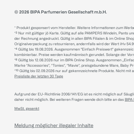
© 2026 BIPA Parfumerien Gesellschaft m.b.H.
* Produkt gesponsert vom Hersteller. Weitere Informationen zum Werbe
*³ Nur mit gültiger jö Karte. Gültig auf alle PAMPERS Windeln, Pants un
der Rechnung angedruckt. Gültig in allen BIPA Filialen & im Online Shop
Originalverpackung zu retournieren, andernfalls wird der Wert iHv 54.9
*⁴ Gültig bis 19.08.2026. Ausgenommen "Einfach Preiswert" gekennze
kombinierbar. Preise werden kaufmännisch gerundet. Solange der Vorrat 
*⁸ Gültig bis 12.08.2026 nur im BIPA Online Shop. Ausgenommen „Einf
Marke “Accessories“, “Tonies“, “Mavie“, preisgebundene Ware, Baby P
*¹⁰ Gültig bis 02.09.2026 nur auf gekennzeichnete Produkte. Nicht mi
Preisliste der letzten 30 Tage
Aufgrund der EU-Richtlinie 2006/141/EG ist es nicht möglich auf Säug
daher nicht möglich.
Bei weiteren Fragen wende dich bitte an das
BIPA
MwSt. gesenkt
Meldung möglicher illegaler Inhalte