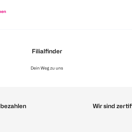
nen
Filialfinder
Dein Weg zu uns
 bezahlen
Wir sind zertif