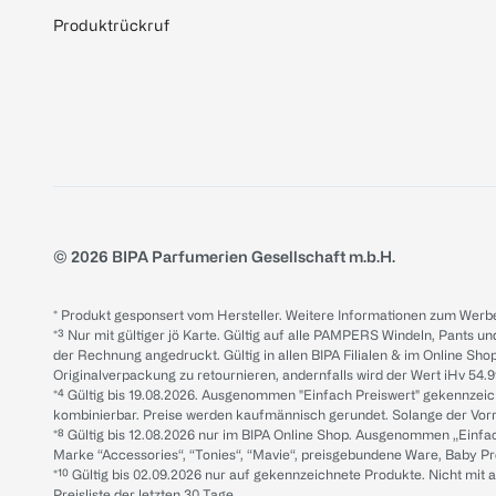
Produktrückruf
© 2026 BIPA Parfumerien Gesellschaft m.b.H.
* Produkt gesponsert vom Hersteller. Weitere Informationen zum Werbe
*³ Nur mit gültiger jö Karte. Gültig auf alle PAMPERS Windeln, Pants un
der Rechnung angedruckt. Gültig in allen BIPA Filialen & im Online Shop
Originalverpackung zu retournieren, andernfalls wird der Wert iHv 54.9
*⁴ Gültig bis 19.08.2026. Ausgenommen "Einfach Preiswert" gekennze
kombinierbar. Preise werden kaufmännisch gerundet. Solange der Vorrat 
*⁸ Gültig bis 12.08.2026 nur im BIPA Online Shop. Ausgenommen „Einf
Marke “Accessories“, “Tonies“, “Mavie“, preisgebundene Ware, Baby P
*¹⁰ Gültig bis 02.09.2026 nur auf gekennzeichnete Produkte. Nicht mi
Preisliste der letzten 30 Tage