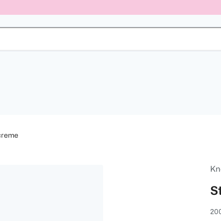
creme
Kn
S
20