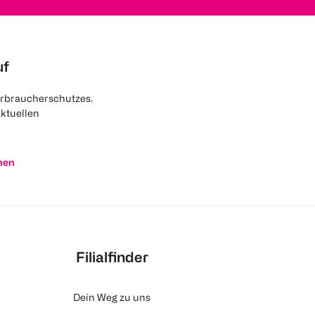
uf
rbraucherschutzes.
aktuellen
nen
Filialfinder
Dein Weg zu uns