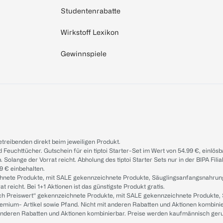
Studentenrabatte
Wirkstoff Lexikon
Gewinnspiele
treibenden direkt beim jeweiligen Produkt.
d Feuchttücher. Gutschein für ein tiptoi Starter-Set im Wert von 54.99 €, einlö
. Solange der Vorrat reicht. Abholung des tiptoi Starter Sets nur in der BIPA Fil
9 € einbehalten.
ichnete Produkte, mit SALE gekennzeichnete Produkte, Säuglingsanfangsnahrun
reicht. Bei 1+1 Aktionen ist das günstigste Produkt gratis.
ach Preiswert“ gekennzeichnete Produkte, mit SALE gekennzeichnete Produkte,
remium- Artikel sowie Pfand. Nicht mit anderen Rabatten und Aktionen kombini
t anderen Rabatten und Aktionen kombinierbar. Preise werden kaufmännisch ger