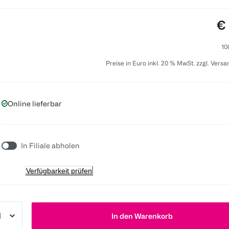
Pr
€ 
10
Preise in Euro inkl. 20 % MwSt. zzgl. Vers
Online lieferbar
In Filiale abholen
Verfügbarkeit prüfen
In den Warenkorb