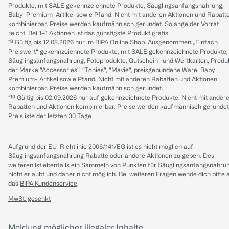
Produkte, mit SALE gekennzeichnete Produkte, Säuglingsanfangsnahrung,
Baby-Premium-Artikel sowie Pfand. Nicht mit anderen Aktionen und Rabatt
kombinierbar. Preise werden kaufmännisch gerundet. Solange der Vorrat
reicht. Bei 1+1 Aktionen ist das günstigste Produkt gratis.
*⁸ Gültig bis 12.08.2026 nur im BIPA Online Shop. Ausgenommen „Einfach
Preiswert“ gekennzeichnete Produkte, mit SALE gekennzeichnete Produkte,
Säuglingsanfangsnahrung, Fotoprodukte, Gutschein- und Wertkarten, Produ
der Marke “Accessories“, “Tonies“, “Mavie“, preisgebundene Ware, Baby
Premium- Artikel sowie Pfand. Nicht mit anderen Rabatten und Aktionen
kombinierbar. Preise werden kaufmännisch gerundet.
*¹⁰ Gültig bis 02.09.2026 nur auf gekennzeichnete Produkte. Nicht mit ander
Rabatten und Aktionen kombinierbar. Preise werden kaufmännisch gerundet
Preisliste der letzten 30 Tage
Aufgrund der EU-Richtlinie 2006/141/EG ist es nicht möglich auf
Säuglingsanfangsnahrung Rabatte oder andere Aktionen zu geben. Des
weiteren ist ebenfalls ein Sammeln von Punkten für Säuglingsanfangsnahru
nicht erlaubt und daher nicht möglich.
Bei weiteren Fragen wende dich bitte 
das
BIPA Kundenservice
.
MwSt. gesenkt
Meldung möglicher illegaler Inhalte