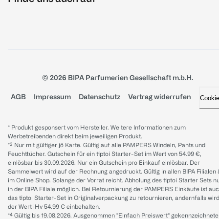
© 2026 BIPA Parfumerien Gesellschaft m.b.H.
AGB
Impressum
Datenschutz
Vertrag widerrufen
Cooki
* Produkt gesponsert vom Hersteller. Weitere Informationen zum
Werbetreibenden direkt beim jeweiligen Produkt.
*³ Nur mit gültiger jö Karte. Gültig auf alle PAMPERS Windeln, Pants und
Feuchttücher. Gutschein für ein tiptoi Starter-Set im Wert von 54.99 €,
einlösbar bis 30.09.2026. Nur ein Gutschein pro Einkauf einlösbar. Der
Sammelwert wird auf der Rechnung angedruckt. Gültig in allen BIPA Filialen
im Online Shop. Solange der Vorrat reicht. Abholung des tiptoi Starter Sets n
in der BIPA Filiale möglich. Bei Retournierung der PAMPERS Einkäufe ist au
das tiptoi Starter-Set in Originalverpackung zu retournieren, andernfalls wir
der Wert iHv 54.99 € einbehalten.
*⁴ Gültig bis 19.08.2026. Ausgenommen "Einfach Preiswert" gekennzeichnete