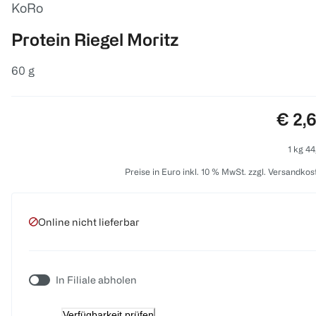
KoRo
Protein Riegel Moritz
60 g
Preis
€ 2,
1 kg 44
Preise in Euro inkl. 10 % MwSt. zzgl. Versandkos
Online nicht lieferbar
In Filiale abholen
Verfügbarkeit prüfen