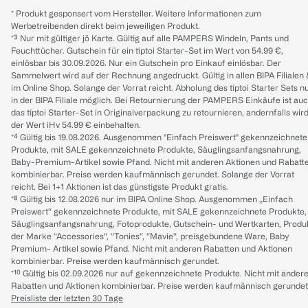
* Produkt gesponsert vom Hersteller. Weitere Informationen zum
Werbetreibenden direkt beim jeweiligen Produkt.
*³ Nur mit gültiger jö Karte. Gültig auf alle PAMPERS Windeln, Pants und
Feuchttücher. Gutschein für ein tiptoi Starter-Set im Wert von 54.99 €,
einlösbar bis 30.09.2026. Nur ein Gutschein pro Einkauf einlösbar. Der
Sammelwert wird auf der Rechnung angedruckt. Gültig in allen BIPA Filialen
im Online Shop. Solange der Vorrat reicht. Abholung des tiptoi Starter Sets n
in der BIPA Filiale möglich. Bei Retournierung der PAMPERS Einkäufe ist au
das tiptoi Starter-Set in Originalverpackung zu retournieren, andernfalls wir
der Wert iHv 54.99 € einbehalten.
*⁴ Gültig bis 19.08.2026. Ausgenommen "Einfach Preiswert" gekennzeichnete
Produkte, mit SALE gekennzeichnete Produkte, Säuglingsanfangsnahrung,
Baby-Premium-Artikel sowie Pfand. Nicht mit anderen Aktionen und Rabatt
kombinierbar. Preise werden kaufmännisch gerundet. Solange der Vorrat
reicht. Bei 1+1 Aktionen ist das günstigste Produkt gratis.
*⁸ Gültig bis 12.08.2026 nur im BIPA Online Shop. Ausgenommen „Einfach
Preiswert“ gekennzeichnete Produkte, mit SALE gekennzeichnete Produkte,
Säuglingsanfangsnahrung, Fotoprodukte, Gutschein- und Wertkarten, Produ
der Marke “Accessories“, “Tonies“, “Mavie“, preisgebundene Ware, Baby
Premium- Artikel sowie Pfand. Nicht mit anderen Rabatten und Aktionen
kombinierbar. Preise werden kaufmännisch gerundet.
*¹⁰ Gültig bis 02.09.2026 nur auf gekennzeichnete Produkte. Nicht mit ander
Rabatten und Aktionen kombinierbar. Preise werden kaufmännisch gerundet
Preisliste der letzten 30 Tage