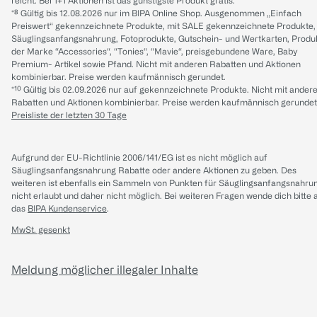
reicht. Bei 1+1 Aktionen ist das günstigste Produkt gratis.
*⁸ Gültig bis 12.08.2026 nur im BIPA Online Shop. Ausgenommen „Einfach
Preiswert“ gekennzeichnete Produkte, mit SALE gekennzeichnete Produkte,
Säuglingsanfangsnahrung, Fotoprodukte, Gutschein- und Wertkarten, Produ
der Marke “Accessories“, “Tonies“, “Mavie“, preisgebundene Ware, Baby
Premium- Artikel sowie Pfand. Nicht mit anderen Rabatten und Aktionen
kombinierbar. Preise werden kaufmännisch gerundet.
*¹⁰ Gültig bis 02.09.2026 nur auf gekennzeichnete Produkte. Nicht mit ander
Rabatten und Aktionen kombinierbar. Preise werden kaufmännisch gerundet
Preisliste der letzten 30 Tage
Aufgrund der EU-Richtlinie 2006/141/EG ist es nicht möglich auf
Säuglingsanfangsnahrung Rabatte oder andere Aktionen zu geben. Des
weiteren ist ebenfalls ein Sammeln von Punkten für Säuglingsanfangsnahru
nicht erlaubt und daher nicht möglich.
Bei weiteren Fragen wende dich bitte 
das
BIPA Kundenservice
.
MwSt. gesenkt
Meldung möglicher illegaler Inhalte