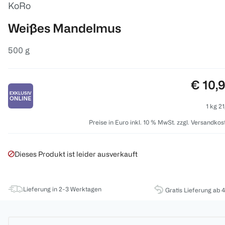
KoRo
Weißes Mandelmus
500 g
Preis:
€ 10,
1 kg 21
Preise in Euro inkl. 10 % MwSt. zzgl. Versandkos
Dieses Produkt ist leider ausverkauft
Lieferung in 2-3 Werktagen
Gratis Lieferung ab 