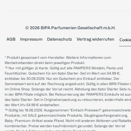
© 2026 BIPA Parfumerien Gesellschaft m.b.H.
AGB
Impressum
Datenschutz
Vertrag widerrufen
Cooki
* Produkt gesponsert vom Hersteller. Weitere Informationen zum
Werbetreibenden direkt beim jeweiligen Produkt.
*³ Nur mit gültiger jö Karte. Gültig auf alle PAMPERS Windeln, Pants und
Feuchttücher. Gutschein für ein tiptoi Starter-Set im Wert von 54.99 €,
einlösbar bis 30.09.2026. Nur ein Gutschein pro Einkauf einlösbar. Der
Sammelwert wird auf der Rechnung angedruckt. Gültig in allen BIPA Filialen
im Online Shop. Solange der Vorrat reicht. Abholung des tiptoi Starter Sets n
in der BIPA Filiale möglich. Bei Retournierung der PAMPERS Einkäufe ist au
das tiptoi Starter-Set in Originalverpackung zu retournieren, andernfalls wir
der Wert iHv 54.99 € einbehalten.
*⁴ Gültig bis 19.08.2026. Ausgenommen "Einfach Preiswert" gekennzeichnete
Produkte, mit SALE gekennzeichnete Produkte, Säuglingsanfangsnahrung,
Baby-Premium-Artikel sowie Pfand. Nicht mit anderen Aktionen und Rabatt
kombinierbar. Preise werden kaufmännisch gerundet. Solange der Vorrat