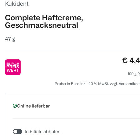
Kukident
Complete Haftcreme,
Geschmacksneutral
47 g
Preis
€ 4,
100 g 9
Preise in Euro inkl. 20 % MwSt. zzgl. Versandkos
Online lieferbar
In Filiale abholen