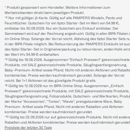
* Produkt gesponsert vom Hersteller. Weitere Informationen zum
Werbetreibenden direkt beim jeweiligen Produkt.
*³ Nur mit gültiger jö Karte. Gültig auf alle PAMPERS Windeln, Pants und
Feuchttücher. Gutschein für ein tiptoi Starter-Set im Wert von 54.99 €,
einlösbar bis 30.09.2026. Nur ein Gutschein pro Einkauf einlösbar. Der
Sammelwert wird auf der Rechnung angedruckt. Gültig in allen BIPA Filialen
im Online Shop. Solange der Vorrat reicht. Abholung des tiptoi Starter Sets n
in der BIPA Filiale möglich. Bei Retournierung der PAMPERS Einkäufe ist au
das tiptoi Starter-Set in Originalverpackung zu retournieren, andernfalls wir
der Wert iHv 54.99 € einbehalten.
*⁴ Gültig bis 19.08.2026. Ausgenommen "Einfach Preiswert" gekennzeichnete
Produkte, mit SALE gekennzeichnete Produkte, Säuglingsanfangsnahrung,
Baby-Premium-Artikel sowie Pfand. Nicht mit anderen Aktionen und Rabatt
kombinierbar. Preise werden kaufmännisch gerundet. Solange der Vorrat
reicht. Bei 1+1 Aktionen ist das günstigste Produkt gratis.
*⁸ Gültig bis 12.08.2026 nur im BIPA Online Shop. Ausgenommen „Einfach
Preiswert“ gekennzeichnete Produkte, mit SALE gekennzeichnete Produkte,
Säuglingsanfangsnahrung, Fotoprodukte, Gutschein- und Wertkarten, Produ
der Marke “Accessories“, “Tonies“, “Mavie“, preisgebundene Ware, Baby
Premium- Artikel sowie Pfand. Nicht mit anderen Rabatten und Aktionen
kombinierbar. Preise werden kaufmännisch gerundet.
*¹⁰ Gültig bis 02.09.2026 nur auf gekennzeichnete Produkte. Nicht mit ander
Rabatten und Aktionen kombinierbar. Preise werden kaufmännisch gerundet
Preisliste der letzten 30 Tage