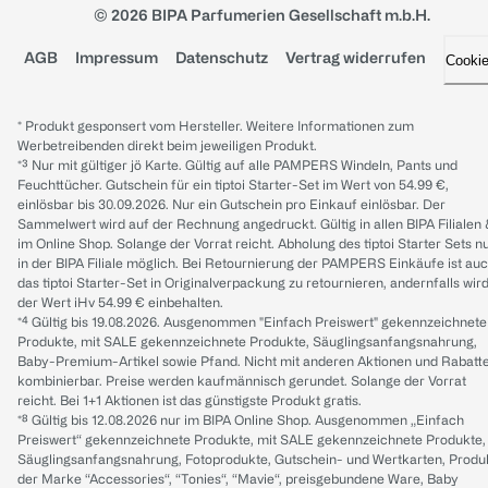
© 2026 BIPA Parfumerien Gesellschaft m.b.H.
AGB
Impressum
Datenschutz
Vertrag widerrufen
Cooki
* Produkt gesponsert vom Hersteller. Weitere Informationen zum
Werbetreibenden direkt beim jeweiligen Produkt.
*³ Nur mit gültiger jö Karte. Gültig auf alle PAMPERS Windeln, Pants und
Feuchttücher. Gutschein für ein tiptoi Starter-Set im Wert von 54.99 €,
einlösbar bis 30.09.2026. Nur ein Gutschein pro Einkauf einlösbar. Der
Sammelwert wird auf der Rechnung angedruckt. Gültig in allen BIPA Filialen
im Online Shop. Solange der Vorrat reicht. Abholung des tiptoi Starter Sets n
in der BIPA Filiale möglich. Bei Retournierung der PAMPERS Einkäufe ist au
das tiptoi Starter-Set in Originalverpackung zu retournieren, andernfalls wir
der Wert iHv 54.99 € einbehalten.
*⁴ Gültig bis 19.08.2026. Ausgenommen "Einfach Preiswert" gekennzeichnete
Produkte, mit SALE gekennzeichnete Produkte, Säuglingsanfangsnahrung,
Baby-Premium-Artikel sowie Pfand. Nicht mit anderen Aktionen und Rabatt
kombinierbar. Preise werden kaufmännisch gerundet. Solange der Vorrat
reicht. Bei 1+1 Aktionen ist das günstigste Produkt gratis.
*⁸ Gültig bis 12.08.2026 nur im BIPA Online Shop. Ausgenommen „Einfach
Preiswert“ gekennzeichnete Produkte, mit SALE gekennzeichnete Produkte,
Säuglingsanfangsnahrung, Fotoprodukte, Gutschein- und Wertkarten, Produ
der Marke “Accessories“, “Tonies“, “Mavie“, preisgebundene Ware, Baby