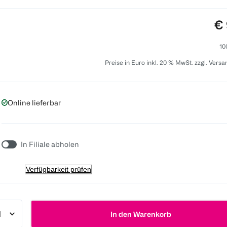
Pr
€ 
10
Preise in Euro inkl. 20 % MwSt. zzgl. Vers
Online lieferbar
In Filiale abholen
Verfügbarkeit prüfen
In den Warenkorb