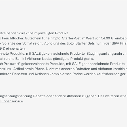
treibenden direkt beim jeweiligen Produkt.
d Feuchttücher. Gutschein für ein tiptoi Starter-Set im Wert von 54.99 €, einlö
. Solange der Vorrat reicht. Abholung des tiptoi Starter Sets nur in der BIPA Fil
9 € einbehalten.
ichnete Produkte, mit SALE gekennzeichnete Produkte, Säuglingsanfangsnahrun
reicht. Bei 1+1 Aktionen ist das günstigste Produkt gratis.
ach Preiswert“ gekennzeichnete Produkte, mit SALE gekennzeichnete Produkte,
remium- Artikel sowie Pfand. Nicht mit anderen Rabatten und Aktionen kombini
t anderen Rabatten und Aktionen kombinierbar. Preise werden kaufmännisch ger
lingsanfangsnahrung Rabatte oder andere Aktionen zu geben. Des weiteren ist 
 Kundenservice
.