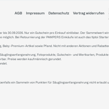
AGB
Impressum
Datenschutz
Vertrag widerrufen
sbar bis 30.09.2026. Nur ein Gutschein pro Einkauf einlösbar. Der Sammelwert wir
iale möglich. Bei Retournierung der PAMPERS Einkäufe ist auch das tiptoi Starter
g, Baby-Premium-Artikel sowie Pfand. Nicht mit anderen Aktionen und Rabatte
 Säuglingsanfangsnahrung, Fotoprodukte, Gutschein- und Wertkarten, Produkte
erbar. Preise werden kaufmännisch gerundet.
undet.
ebenfalls ein Sammeln von Punkten für Säuglingsanfangsnahrung nicht erlaubt 