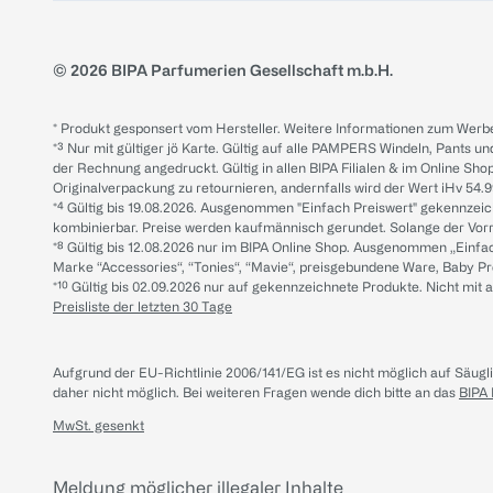
© 2026 BIPA Parfumerien Gesellschaft m.b.H.
* Produkt gesponsert vom Hersteller. Weitere Informationen zum Werbe
*³ Nur mit gültiger jö Karte. Gültig auf alle PAMPERS Windeln, Pants un
der Rechnung angedruckt. Gültig in allen BIPA Filialen & im Online Shop
Originalverpackung zu retournieren, andernfalls wird der Wert iHv 54.9
*⁴ Gültig bis 19.08.2026. Ausgenommen "Einfach Preiswert" gekennze
kombinierbar. Preise werden kaufmännisch gerundet. Solange der Vorrat 
*⁸ Gültig bis 12.08.2026 nur im BIPA Online Shop. Ausgenommen „Einf
Marke “Accessories“, “Tonies“, “Mavie“, preisgebundene Ware, Baby P
*¹⁰ Gültig bis 02.09.2026 nur auf gekennzeichnete Produkte. Nicht mi
Preisliste der letzten 30 Tage
Aufgrund der EU-Richtlinie 2006/141/EG ist es nicht möglich auf Säug
daher nicht möglich.
Bei weiteren Fragen wende dich bitte an das
BIPA
MwSt. gesenkt
Meldung möglicher illegaler Inhalte