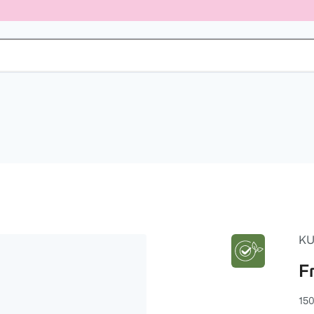
KU
F
150