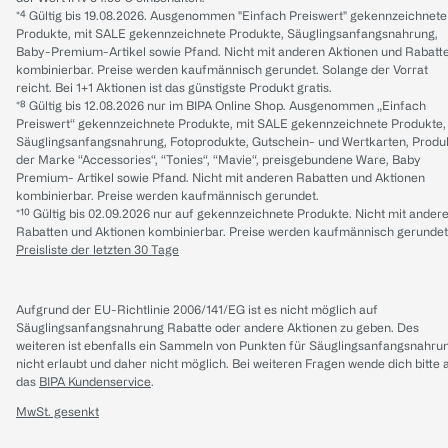
*⁴ Gültig bis 19.08.2026. Ausgenommen "Einfach Preiswert" gekennzeichnete
Produkte, mit SALE gekennzeichnete Produkte, Säuglingsanfangsnahrung,
Baby-Premium-Artikel sowie Pfand. Nicht mit anderen Aktionen und Rabatt
kombinierbar. Preise werden kaufmännisch gerundet. Solange der Vorrat
reicht. Bei 1+1 Aktionen ist das günstigste Produkt gratis.
*⁸ Gültig bis 12.08.2026 nur im BIPA Online Shop. Ausgenommen „Einfach
Preiswert“ gekennzeichnete Produkte, mit SALE gekennzeichnete Produkte,
Säuglingsanfangsnahrung, Fotoprodukte, Gutschein- und Wertkarten, Produ
der Marke “Accessories“, “Tonies“, “Mavie“, preisgebundene Ware, Baby
Premium- Artikel sowie Pfand. Nicht mit anderen Rabatten und Aktionen
kombinierbar. Preise werden kaufmännisch gerundet.
*¹⁰ Gültig bis 02.09.2026 nur auf gekennzeichnete Produkte. Nicht mit ander
Rabatten und Aktionen kombinierbar. Preise werden kaufmännisch gerundet
Preisliste der letzten 30 Tage
Aufgrund der EU-Richtlinie 2006/141/EG ist es nicht möglich auf
Säuglingsanfangsnahrung Rabatte oder andere Aktionen zu geben. Des
weiteren ist ebenfalls ein Sammeln von Punkten für Säuglingsanfangsnahru
nicht erlaubt und daher nicht möglich.
Bei weiteren Fragen wende dich bitte 
das
BIPA Kundenservice
.
MwSt. gesenkt