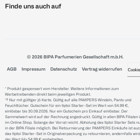
Finde uns auch auf
© 2026 BIPA Parfumerien Gesellschaft m.b.H.
AGB
Impressum
Datenschutz
Vertrag widerrufen
Cooki
* Produkt gesponsert vom Hersteller. Weitere Informationen zum
Werbetreibenden direkt beim jeweiligen Produkt.
*³ Nur mit gültiger jö Karte. Gültig auf alle PAMPERS Windeln, Pants und
Feuchttücher. Gutschein für ein tiptoi Starter-Set im Wert von 54.99 €,
einlösbar bis 30.09.2026. Nur ein Gutschein pro Einkauf einlösbar. Der
Sammelwert wird auf der Rechnung angedruckt. Gültig in allen BIPA Filialen
im Online Shop. Solange der Vorrat reicht. Abholung des tiptoi Starter Sets n
in der BIPA Filiale möglich. Bei Retournierung der PAMPERS Einkäufe ist au
das tiptoi Starter-Set in Originalverpackung zu retournieren, andernfalls wir
der Wert iHv 54.99 € einbehalten.