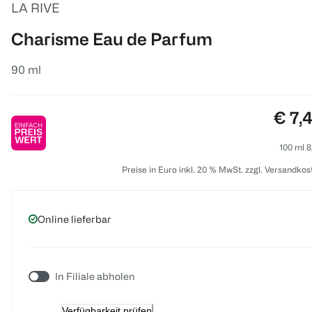
LA RIVE
Charisme Eau de Parfum
90 ml
Preis
€ 7,
100 ml 8
Preise in Euro inkl. 20 % MwSt. zzgl. Versandkos
Online lieferbar
In Filiale abholen
Verfügbarkeit prüfen