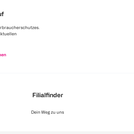
uf
rbraucherschutzes.
aktuellen
nen
Filialfinder
Dein Weg zu uns