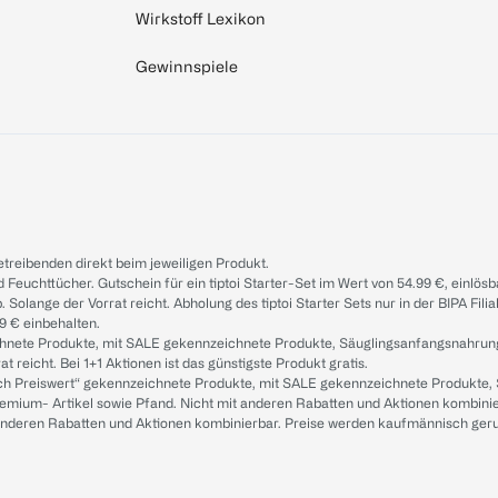
Wirkstoff Lexikon
Gewinnspiele
treibenden direkt beim jeweiligen Produkt.
d Feuchttücher. Gutschein für ein tiptoi Starter-Set im Wert von 54.99 €, einlö
. Solange der Vorrat reicht. Abholung des tiptoi Starter Sets nur in der BIPA Fil
9 € einbehalten.
ichnete Produkte, mit SALE gekennzeichnete Produkte, Säuglingsanfangsnahrun
reicht. Bei 1+1 Aktionen ist das günstigste Produkt gratis.
ach Preiswert“ gekennzeichnete Produkte, mit SALE gekennzeichnete Produkte,
remium- Artikel sowie Pfand. Nicht mit anderen Rabatten und Aktionen kombini
t anderen Rabatten und Aktionen kombinierbar. Preise werden kaufmännisch ger