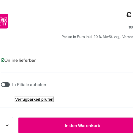
Pr
€
10
Preise in Euro inkl. 20 % MwSt. zzgl. Vers
Online lieferbar
In Filiale abholen
Verfügbarkeit prüfen
In den Warenkorb