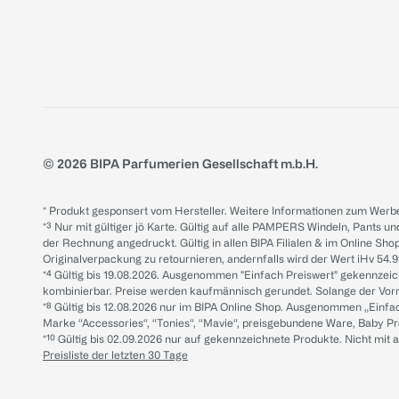
© 2026 BIPA Parfumerien Gesellschaft m.b.H.
* Produkt gesponsert vom Hersteller. Weitere Informationen zum Werbe
*³ Nur mit gültiger jö Karte. Gültig auf alle PAMPERS Windeln, Pants un
der Rechnung angedruckt. Gültig in allen BIPA Filialen & im Online Shop
Originalverpackung zu retournieren, andernfalls wird der Wert iHv 54.9
*⁴ Gültig bis 19.08.2026. Ausgenommen "Einfach Preiswert" gekennze
kombinierbar. Preise werden kaufmännisch gerundet. Solange der Vorrat 
*⁸ Gültig bis 12.08.2026 nur im BIPA Online Shop. Ausgenommen „Einf
Marke “Accessories“, “Tonies“, “Mavie“, preisgebundene Ware, Baby P
*¹⁰ Gültig bis 02.09.2026 nur auf gekennzeichnete Produkte. Nicht mi
Preisliste der letzten 30 Tage