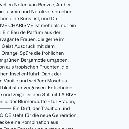
svollen Noten von Benzoe, Amber,
on Jasmin und Neroli versprechen
ben eine Kunst ist, und Du
 RIVE CHARISME ist mehr als nur ein
ra: Ein Eau de Parfum aus der
avagante Frauen, die gerne im
eien Geist Ausdruck mit dem
 Orange. Spüre die fröhlichen
er grünen Bergamotte umgeben.
n aus tropischen Früchten, die
chen Insel entführt. Dank der
von Vanille und weißem Moschus
d bleibst unvergessen. Entscheide
he und zeige Deinen Stil mit LA RIVE
ilie der Blumendüfte - für Frauen,
------- Ein Duft, der Tradition und
OICE steht für die neue Generation,
ntdecke eine Kombination aus