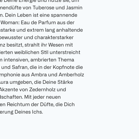
ie Deine Energie und nutze sie, um
umendüfte von Tuberose und Jasmin
n. Dein Leben ist eine spannende
ant Woman: Eau de Parfum aus der
sstarke und extrem lang anhaltende
stbewusster und charakterstarker
nz besitzt, strahlt ihr Wesen mit
erten weiblichen Stil unterstreicht
m intensiven, ambrierten Thema
und Safran, die in der Kopfnote die
Symphonie aus Ambra und Amberholz
Aura umgeben, die Deine Stärke
n Akzente von Zedernholz und
schaften. Mit jeder neuen
en Reichtum der Düfte, die Dich
rung Deines Ichs.