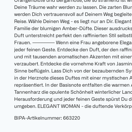
Orangenblüte und Bergamotte, die so strahlend ist w
Deine Träume wahr werden zu lassen. Die zarten Bl
werden Dich vertrauensvoll auf Deinem Weg begleite
Reise. Wähle Deinen Weg - es liegt nur an Dir. Eleg
Familie der blumigen Amber-Düfte. Dieser ausdruck
Duft unterstreicht perfekt den raffinierten Stil selb
Frauen. --------------- Wenn eine Frau angeborene Elega
jeder feinen Geste. Entdecke den Duft, der den raffini
und mit tausenden aromatischen Akzenten mit eine
verzaubert. Entdecke die vornehme Kraft von Jasmin 
Sinne beflügeln. Lass Dich von der bezaubernden 
in der Herznote dieses Duftes mit einer mystischen 
repräsentiert. In der Basisnote entfalten die warme
Tannenharz die opulente Schönheit winterlicher Land
Herausforderung und jeder feinen Geste spürst Du d
umgeben. ELEGANT WOMAN - die duftende Verkörpe
BIPA-Artikelnummer
:
663220