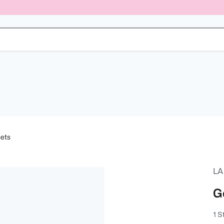
ets
LA
G
1 S