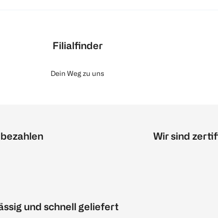
Filialfinder
Dein Weg zu uns
 bezahlen
Wir sind zertif
ässig und schnell geliefert