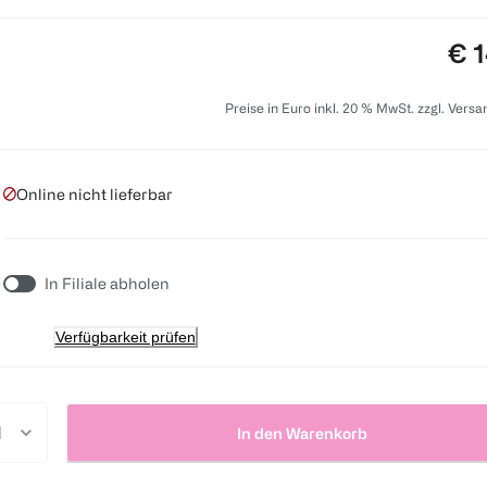
Pre
€ 1
Preise in Euro inkl. 20 % MwSt. zzgl. Vers
Online nicht lieferbar
In Filiale abholen
Verfügbarkeit prüfen
In den Warenkorb