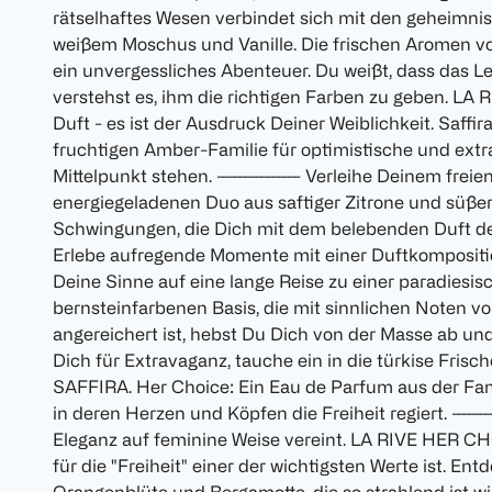
rätselhaftes Wesen verbindet sich mit den geheimni
weißem Moschus und Vanille. Die frischen Aromen v
ein unvergessliches Abenteuer. Du weißt, dass das Le
verstehst es, ihm die richtigen Farben zu geben. LA
Duft - es ist der Ausdruck Deiner Weiblichkeit. Saffi
fruchtigen Amber-Familie für optimistische und extr
Mittelpunkt stehen. --------------- Verleihe Deinem fr
energiegeladenen Duo aus saftiger Zitrone und süßer
Schwingungen, die Dich mit dem belebenden Duft d
Erlebe aufregende Momente mit einer Duftkompositio
Deine Sinne auf eine lange Reise zu einer paradiesis
bernsteinfarbenen Basis, die mit sinnlichen Noten 
angereichert ist, hebst Du Dich von der Masse ab un
Dich für Extravaganz, tauche ein in die türkise Frisc
SAFFIRA. Her Choice: Ein Eau de Parfum aus der Fam
in deren Herzen und Köpfen die Freiheit regiert. --------
Eleganz auf feminine Weise vereint. LA RIVE HER CH
für die "Freiheit" einer der wichtigsten Werte ist. E