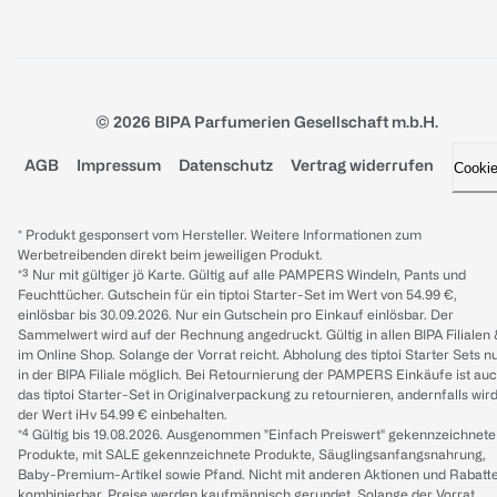
© 2026 BIPA Parfumerien Gesellschaft m.b.H.
AGB
Impressum
Datenschutz
Vertrag widerrufen
Cooki
* Produkt gesponsert vom Hersteller. Weitere Informationen zum
Werbetreibenden direkt beim jeweiligen Produkt.
*³ Nur mit gültiger jö Karte. Gültig auf alle PAMPERS Windeln, Pants und
Feuchttücher. Gutschein für ein tiptoi Starter-Set im Wert von 54.99 €,
einlösbar bis 30.09.2026. Nur ein Gutschein pro Einkauf einlösbar. Der
Sammelwert wird auf der Rechnung angedruckt. Gültig in allen BIPA Filialen
im Online Shop. Solange der Vorrat reicht. Abholung des tiptoi Starter Sets n
in der BIPA Filiale möglich. Bei Retournierung der PAMPERS Einkäufe ist au
das tiptoi Starter-Set in Originalverpackung zu retournieren, andernfalls wir
der Wert iHv 54.99 € einbehalten.
*⁴ Gültig bis 19.08.2026. Ausgenommen "Einfach Preiswert" gekennzeichnete
Produkte, mit SALE gekennzeichnete Produkte, Säuglingsanfangsnahrung,
Baby-Premium-Artikel sowie Pfand. Nicht mit anderen Aktionen und Rabatt
kombinierbar. Preise werden kaufmännisch gerundet. Solange der Vorrat