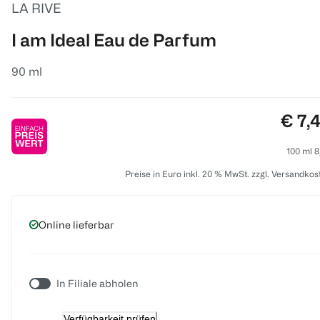
LA RIVE
I am Ideal Eau de Parfum
90 ml
Preis
€ 7,
100 ml 8
Preise in Euro inkl. 20 % MwSt. zzgl. Versandkos
Online lieferbar
In Filiale abholen
Verfügbarkeit prüfen