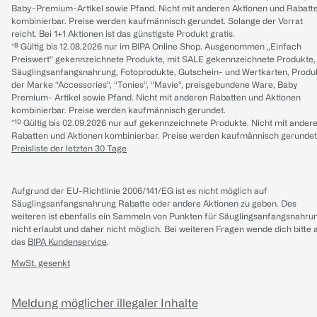
Baby-Premium-Artikel sowie Pfand. Nicht mit anderen Aktionen und Rabatt
kombinierbar. Preise werden kaufmännisch gerundet. Solange der Vorrat
reicht. Bei 1+1 Aktionen ist das günstigste Produkt gratis.
*⁸ Gültig bis 12.08.2026 nur im BIPA Online Shop. Ausgenommen „Einfach
Preiswert“ gekennzeichnete Produkte, mit SALE gekennzeichnete Produkte,
Säuglingsanfangsnahrung, Fotoprodukte, Gutschein- und Wertkarten, Produ
der Marke “Accessories“, “Tonies“, “Mavie“, preisgebundene Ware, Baby
Premium- Artikel sowie Pfand. Nicht mit anderen Rabatten und Aktionen
kombinierbar. Preise werden kaufmännisch gerundet.
*¹⁰ Gültig bis 02.09.2026 nur auf gekennzeichnete Produkte. Nicht mit ander
Rabatten und Aktionen kombinierbar. Preise werden kaufmännisch gerundet
Preisliste der letzten 30 Tage
Aufgrund der EU-Richtlinie 2006/141/EG ist es nicht möglich auf
Säuglingsanfangsnahrung Rabatte oder andere Aktionen zu geben. Des
weiteren ist ebenfalls ein Sammeln von Punkten für Säuglingsanfangsnahru
nicht erlaubt und daher nicht möglich.
Bei weiteren Fragen wende dich bitte 
das
BIPA Kundenservice
.
MwSt. gesenkt
Meldung möglicher illegaler Inhalte