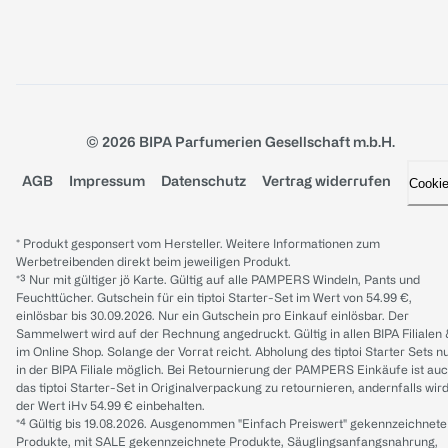
© 2026 BIPA Parfumerien Gesellschaft m.b.H.
AGB
Impressum
Datenschutz
Vertrag widerrufen
Cooki
* Produkt gesponsert vom Hersteller. Weitere Informationen zum
Werbetreibenden direkt beim jeweiligen Produkt.
*³ Nur mit gültiger jö Karte. Gültig auf alle PAMPERS Windeln, Pants und
Feuchttücher. Gutschein für ein tiptoi Starter-Set im Wert von 54.99 €,
einlösbar bis 30.09.2026. Nur ein Gutschein pro Einkauf einlösbar. Der
Sammelwert wird auf der Rechnung angedruckt. Gültig in allen BIPA Filialen
im Online Shop. Solange der Vorrat reicht. Abholung des tiptoi Starter Sets n
in der BIPA Filiale möglich. Bei Retournierung der PAMPERS Einkäufe ist au
das tiptoi Starter-Set in Originalverpackung zu retournieren, andernfalls wir
der Wert iHv 54.99 € einbehalten.
*⁴ Gültig bis 19.08.2026. Ausgenommen "Einfach Preiswert" gekennzeichnete
Produkte, mit SALE gekennzeichnete Produkte, Säuglingsanfangsnahrung,