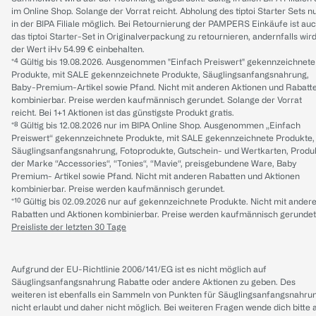
im Online Shop. Solange der Vorrat reicht. Abholung des tiptoi Starter Sets n
in der BIPA Filiale möglich. Bei Retournierung der PAMPERS Einkäufe ist au
das tiptoi Starter-Set in Originalverpackung zu retournieren, andernfalls wir
der Wert iHv 54.99 € einbehalten.
*⁴ Gültig bis 19.08.2026. Ausgenommen "Einfach Preiswert" gekennzeichnete
Produkte, mit SALE gekennzeichnete Produkte, Säuglingsanfangsnahrung,
Baby-Premium-Artikel sowie Pfand. Nicht mit anderen Aktionen und Rabatt
kombinierbar. Preise werden kaufmännisch gerundet. Solange der Vorrat
reicht. Bei 1+1 Aktionen ist das günstigste Produkt gratis.
*⁸ Gültig bis 12.08.2026 nur im BIPA Online Shop. Ausgenommen „Einfach
Preiswert“ gekennzeichnete Produkte, mit SALE gekennzeichnete Produkte,
Säuglingsanfangsnahrung, Fotoprodukte, Gutschein- und Wertkarten, Produ
der Marke “Accessories“, “Tonies“, “Mavie“, preisgebundene Ware, Baby
Premium- Artikel sowie Pfand. Nicht mit anderen Rabatten und Aktionen
kombinierbar. Preise werden kaufmännisch gerundet.
*¹⁰ Gültig bis 02.09.2026 nur auf gekennzeichnete Produkte. Nicht mit ander
Rabatten und Aktionen kombinierbar. Preise werden kaufmännisch gerundet
Preisliste der letzten 30 Tage
Aufgrund der EU-Richtlinie 2006/141/EG ist es nicht möglich auf
Säuglingsanfangsnahrung Rabatte oder andere Aktionen zu geben. Des
weiteren ist ebenfalls ein Sammeln von Punkten für Säuglingsanfangsnahru
nicht erlaubt und daher nicht möglich.
Bei weiteren Fragen wende dich bitte 