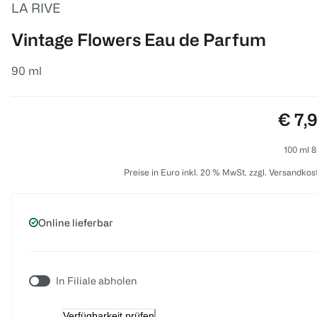
LA RIVE
Vintage Flowers Eau de Parfum
90 ml
Preis
€ 7,
100 ml 8
Preise in Euro inkl. 20 % MwSt. zzgl. Versandkos
Online lieferbar
In Filiale abholen
Verfügbarkeit prüfen