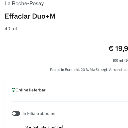
La Roche-Posay
Effaclar Duo+M
40 ml
Preis:
€ 19,
100 ml 49
Preise in Euro inkl. 20 % MwSt. zzgl. Versandkos
Online lieferbar
In Filiale abholen
Verfügbarkeit prüfen