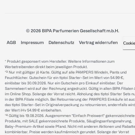
© 2026 BIPA Parfumerien Gesellschaft m.b.H.
AGB
Impressum
Datenschutz
Vertrag widerrufen
Cooki
* Produkt gesponsert vom Hersteller. Weitere Informationen zum
Werbetreibenden direkt beim jeweiligen Produkt.
*³ Nur mit gültiger jö Karte. Gültig auf alle PAMPERS Windeln, Pants und
Feuchttücher. Gutschein für ein tiptoi Starter-Set im Wert von 54.99 €,
einlösbar bis 30.09.2026. Nur ein Gutschein pro Einkauf einlösbar. Der
Sammelwert wird auf der Rechnung angedruckt. Gültig in allen BIPA Filialen
im Online Shop. Solange der Vorrat reicht. Abholung des tiptoi Starter Sets n
in der BIPA Filiale möglich. Bei Retournierung der PAMPERS Einkäufe ist au
das tiptoi Starter-Set in Originalverpackung zu retournieren, andernfalls wir
der Wert iHv 54.99 € einbehalten.
*⁴ Gültig bis 19.08.2026. Ausgenommen "Einfach Preiswert" gekennzeichnete
Produkte, mit SALE gekennzeichnete Produkte, Säuglingsanfangsnahrung,
Baby-Premium-Artikel sowie Pfand. Nicht mit anderen Aktionen und Rabatt
kombinierbar. Preise werden kaufmännisch gerundet. Solange der Vorrat