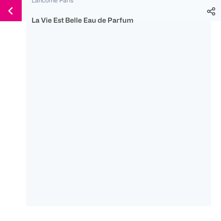
Weiter
Für
Für
Für
zum
300 Ös
500 Ös
150 Ös
La Vie Est Belle Eau de Parfum
Inhalt
-20%
-10%
-15%