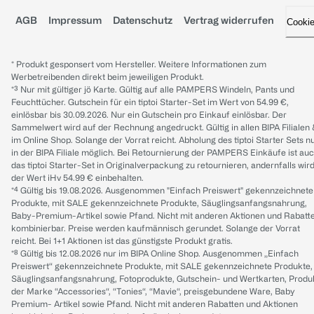
AGB
Impressum
Datenschutz
Vertrag widerrufen
Cooki
* Produkt gesponsert vom Hersteller. Weitere Informationen zum
Werbetreibenden direkt beim jeweiligen Produkt.
*³ Nur mit gültiger jö Karte. Gültig auf alle PAMPERS Windeln, Pants und
Feuchttücher. Gutschein für ein tiptoi Starter-Set im Wert von 54.99 €,
einlösbar bis 30.09.2026. Nur ein Gutschein pro Einkauf einlösbar. Der
Sammelwert wird auf der Rechnung angedruckt. Gültig in allen BIPA Filialen
im Online Shop. Solange der Vorrat reicht. Abholung des tiptoi Starter Sets n
in der BIPA Filiale möglich. Bei Retournierung der PAMPERS Einkäufe ist au
das tiptoi Starter-Set in Originalverpackung zu retournieren, andernfalls wir
der Wert iHv 54.99 € einbehalten.
*⁴ Gültig bis 19.08.2026. Ausgenommen "Einfach Preiswert" gekennzeichnete
Produkte, mit SALE gekennzeichnete Produkte, Säuglingsanfangsnahrung,
Baby-Premium-Artikel sowie Pfand. Nicht mit anderen Aktionen und Rabatt
kombinierbar. Preise werden kaufmännisch gerundet. Solange der Vorrat
reicht. Bei 1+1 Aktionen ist das günstigste Produkt gratis.
*⁸ Gültig bis 12.08.2026 nur im BIPA Online Shop. Ausgenommen „Einfach
Preiswert“ gekennzeichnete Produkte, mit SALE gekennzeichnete Produkte,
Säuglingsanfangsnahrung, Fotoprodukte, Gutschein- und Wertkarten, Produ
der Marke “Accessories“, “Tonies“, “Mavie“, preisgebundene Ware, Baby
Premium- Artikel sowie Pfand. Nicht mit anderen Rabatten und Aktionen