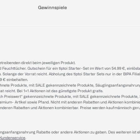
Gewinnspiele
treibenden direkt beim jeweiligen Produkt.
d Feuchttücher. Gutschein für ein tiptoi Starter-Set im Wert von 54.99 €, einlö
. Solange der Vorrat reicht. Abholung des tiptoi Starter Sets nur in der BIPA Fil
9 € einbehalten.
ichnete Produkte, mit SALE gekennzeichnete Produkte, Säuglingsanfangsnahrun
reicht. Bei 1+1 Aktionen ist das günstigste Produkt gratis.
ach Preiswert“ gekennzeichnete Produkte, mit SALE gekennzeichnete Produkte,
remium- Artikel sowie Pfand. Nicht mit anderen Rabatten und Aktionen kombini
t anderen Rabatten und Aktionen kombinierbar. Preise werden kaufmännisch ger
lingsanfangsnahrung Rabatte oder andere Aktionen zu geben. Des weiteren ist 
 Kundenservice
.