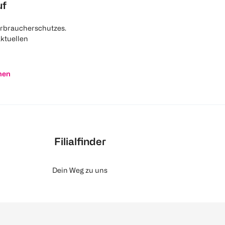
uf
rbraucherschutzes.
aktuellen
nen
Filialfinder
Dein Weg zu uns