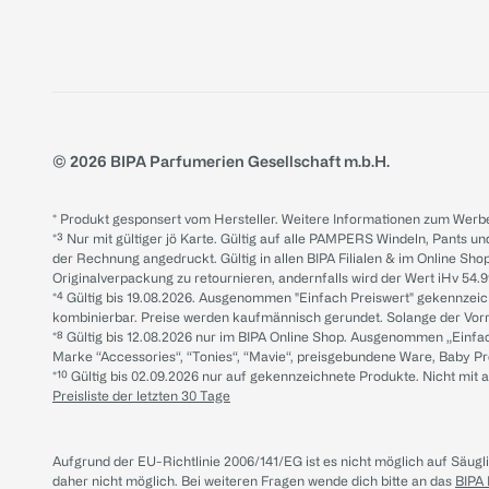
© 2026 BIPA Parfumerien Gesellschaft m.b.H.
* Produkt gesponsert vom Hersteller. Weitere Informationen zum Werbe
*³ Nur mit gültiger jö Karte. Gültig auf alle PAMPERS Windeln, Pants un
der Rechnung angedruckt. Gültig in allen BIPA Filialen & im Online Shop
Originalverpackung zu retournieren, andernfalls wird der Wert iHv 54.9
*⁴ Gültig bis 19.08.2026. Ausgenommen "Einfach Preiswert" gekennze
kombinierbar. Preise werden kaufmännisch gerundet. Solange der Vorrat 
*⁸ Gültig bis 12.08.2026 nur im BIPA Online Shop. Ausgenommen „Einf
Marke “Accessories“, “Tonies“, “Mavie“, preisgebundene Ware, Baby P
*¹⁰ Gültig bis 02.09.2026 nur auf gekennzeichnete Produkte. Nicht mi
Preisliste der letzten 30 Tage
Aufgrund der EU-Richtlinie 2006/141/EG ist es nicht möglich auf Säug
daher nicht möglich.
Bei weiteren Fragen wende dich bitte an das
BIPA