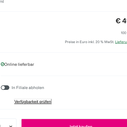
ml
Pre
€ 4
100
Preise in Euro inkl. 20 % MwSt.
Lieferu
Online lieferbar
In Filiale abholen
Verfügbarkeit prüfen
Jetzt kaufen