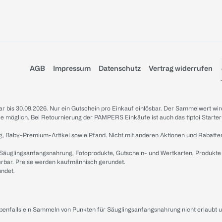
AGB
Impressum
Datenschutz
Vertrag widerrufen
sbar bis 30.09.2026. Nur ein Gutschein pro Einkauf einlösbar. Der Sammelwert wir
iale möglich. Bei Retournierung der PAMPERS Einkäufe ist auch das tiptoi Starter
g, Baby-Premium-Artikel sowie Pfand. Nicht mit anderen Aktionen und Rabatte
 Säuglingsanfangsnahrung, Fotoprodukte, Gutschein- und Wertkarten, Produkte
erbar. Preise werden kaufmännisch gerundet.
undet.
ebenfalls ein Sammeln von Punkten für Säuglingsanfangsnahrung nicht erlaubt 