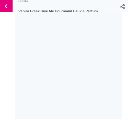
Lattafa
Weiter
Für
Für
Für
zum
Vanilla Freak Give Me Gourmand Eau de Parfum
300 Ös
500 Ös
150 Ös
Inhalt
-20%
-10%
-15%