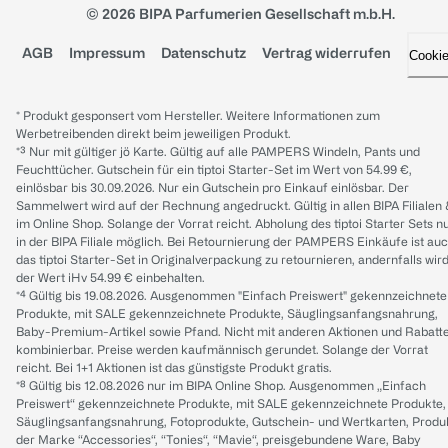
© 2026 BIPA Parfumerien Gesellschaft m.b.H.
AGB
Impressum
Datenschutz
Vertrag widerrufen
Cooki
* Produkt gesponsert vom Hersteller. Weitere Informationen zum
Werbetreibenden direkt beim jeweiligen Produkt.
*³ Nur mit gültiger jö Karte. Gültig auf alle PAMPERS Windeln, Pants und
Feuchttücher. Gutschein für ein tiptoi Starter-Set im Wert von 54.99 €,
einlösbar bis 30.09.2026. Nur ein Gutschein pro Einkauf einlösbar. Der
Sammelwert wird auf der Rechnung angedruckt. Gültig in allen BIPA Filialen
im Online Shop. Solange der Vorrat reicht. Abholung des tiptoi Starter Sets n
in der BIPA Filiale möglich. Bei Retournierung der PAMPERS Einkäufe ist au
das tiptoi Starter-Set in Originalverpackung zu retournieren, andernfalls wir
der Wert iHv 54.99 € einbehalten.
*⁴ Gültig bis 19.08.2026. Ausgenommen "Einfach Preiswert" gekennzeichnete
Produkte, mit SALE gekennzeichnete Produkte, Säuglingsanfangsnahrung,
Baby-Premium-Artikel sowie Pfand. Nicht mit anderen Aktionen und Rabatt
kombinierbar. Preise werden kaufmännisch gerundet. Solange der Vorrat
reicht. Bei 1+1 Aktionen ist das günstigste Produkt gratis.
*⁸ Gültig bis 12.08.2026 nur im BIPA Online Shop. Ausgenommen „Einfach
Preiswert“ gekennzeichnete Produkte, mit SALE gekennzeichnete Produkte,
Säuglingsanfangsnahrung, Fotoprodukte, Gutschein- und Wertkarten, Produ
der Marke “Accessories“, “Tonies“, “Mavie“, preisgebundene Ware, Baby