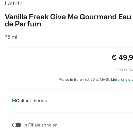
Lattafa
Vanilla Freak Give Me Gourmand Eau
de Parfum
75 ml
Preis:
€ 49,
100 ml 66
Preise in Euro inkl. 20 % MwSt.
Lieferung gra
Online lieferbar
In Filiale abholen