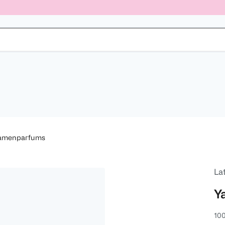
amenparfums
Lat
Y
100