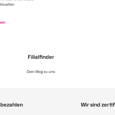
aktuellen
nen
Filialfinder
Dein Weg zu uns
 bezahlen
Wir sind zertif