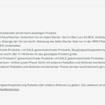
treibenden direkt beim jeweiligen Produkt.
d Feuchttücher. Gutschein für ein tiptoi Starter-Set im Wert von 54.99 €, einlö
. Solange der Vorrat reicht. Abholung des tiptoi Starter Sets nur in der BIPA Fil
9 € einbehalten.
ichnete Produkte, mit SALE gekennzeichnete Produkte, Säuglingsanfangsnahrun
reicht. Bei 1+1 Aktionen ist das günstigste Produkt gratis.
ach Preiswert“ gekennzeichnete Produkte, mit SALE gekennzeichnete Produkte,
remium- Artikel sowie Pfand. Nicht mit anderen Rabatten und Aktionen kombini
t anderen Rabatten und Aktionen kombinierbar. Preise werden kaufmännisch ger
lingsanfangsnahrung Rabatte oder andere Aktionen zu geben. Des weiteren ist 
 Kundenservice
.