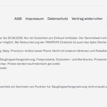
AGB
Impressum
Datenschutz
Vertrag widerrufen
sbar bis 30.09.2026. Nur ein Gutschein pro Einkauf einlösbar. Der Sammelwert wir
iale möglich. Bei Retournierung der PAMPERS Einkäufe ist auch das tiptoi Starter
g, Baby-Premium-Artikel sowie Pfand. Nicht mit anderen Aktionen und Rabatte
 Säuglingsanfangsnahrung, Fotoprodukte, Gutschein- und Wertkarten, Produkte
erbar. Preise werden kaufmännisch gerundet.
undet.
ebenfalls ein Sammeln von Punkten für Säuglingsanfangsnahrung nicht erlaubt 