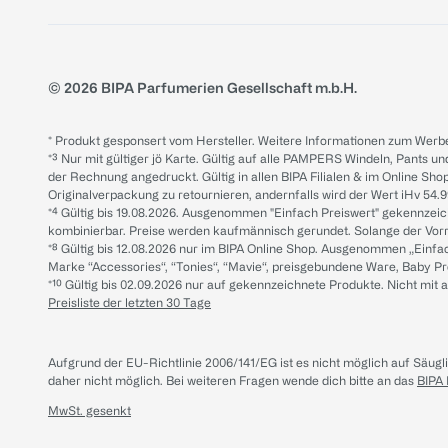
© 2026 BIPA Parfumerien Gesellschaft m.b.H.
* Produkt gesponsert vom Hersteller. Weitere Informationen zum Werbe
*³ Nur mit gültiger jö Karte. Gültig auf alle PAMPERS Windeln, Pants un
der Rechnung angedruckt. Gültig in allen BIPA Filialen & im Online Shop
Originalverpackung zu retournieren, andernfalls wird der Wert iHv 54.9
*⁴ Gültig bis 19.08.2026. Ausgenommen "Einfach Preiswert" gekennze
kombinierbar. Preise werden kaufmännisch gerundet. Solange der Vorrat 
*⁸ Gültig bis 12.08.2026 nur im BIPA Online Shop. Ausgenommen „Einf
Marke “Accessories“, “Tonies“, “Mavie“, preisgebundene Ware, Baby P
*¹⁰ Gültig bis 02.09.2026 nur auf gekennzeichnete Produkte. Nicht mi
Preisliste der letzten 30 Tage
Aufgrund der EU-Richtlinie 2006/141/EG ist es nicht möglich auf Säug
daher nicht möglich.
Bei weiteren Fragen wende dich bitte an das
BIPA
MwSt. gesenkt