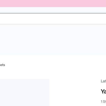
ets
Lat
Y
1 S