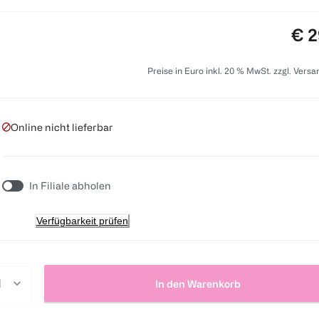
Pre
€ 2
Preise in Euro inkl. 20 % MwSt. zzgl. Vers
Online nicht lieferbar
In Filiale abholen
Verfügbarkeit prüfen
In den Warenkorb