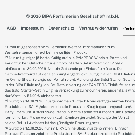
© 2026 BIPA Parfumerien Gesellschaft m.b.H.
AGB
Impressum
Datenschutz
Vertrag widerrufen
Cooki
* Produkt gesponsert vom Hersteller. Weitere Informationen zum
Werbetreibenden direkt beim jeweiligen Produkt.
*³ Nur mit gültiger jö Karte. Gültig auf alle PAMPERS Windeln, Pants und
Feuchttücher. Gutschein für ein tiptoi Starter-Set im Wert von 54.99 €,
einlösbar bis 30.09.2026. Nur ein Gutschein pro Einkauf einlösbar. Der
Sammelwert wird auf der Rechnung angedruckt. Gültig in allen BIPA Filialen
im Online Shop. Solange der Vorrat reicht. Abholung des tiptoi Starter Sets n
in der BIPA Filiale möglich. Bei Retournierung der PAMPERS Einkäufe ist au
das tiptoi Starter-Set in Originalverpackung zu retournieren, andernfalls wir
der Wert iHv 54.99 € einbehalten.
*⁴ Gültig bis 19.08.2026. Ausgenommen "Einfach Preiswert" gekennzeichnete
Produkte, mit SALE gekennzeichnete Produkte, Säuglingsanfangsnahrung,
Baby-Premium-Artikel sowie Pfand. Nicht mit anderen Aktionen und Rabatt
kombinierbar. Preise werden kaufmännisch gerundet. Solange der Vorrat
reicht. Bei 1+1 Aktionen ist das günstigste Produkt gratis.
*⁸ Gültig bis 12.08.2026 nur im BIPA Online Shop. Ausgenommen „Einfach
Preiswert“ gekennzeichnete Produkte, mit SALE gekennzeichnete Produkte,