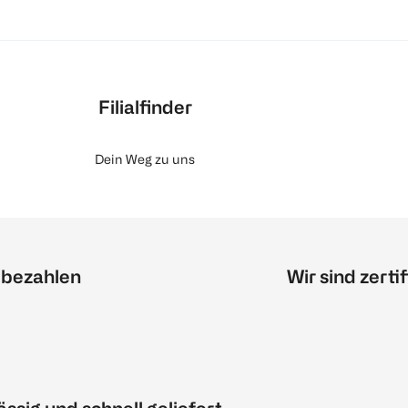
Filialfinder
Dein Weg zu uns
 bezahlen
Wir sind zertif