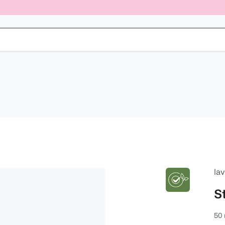
la
S
50 