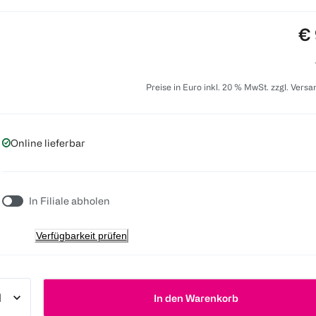
Pr
€ 
Preise in Euro inkl. 20 % MwSt. zzgl. Vers
Online lieferbar
In Filiale abholen
Verfügbarkeit prüfen
In den Warenkorb