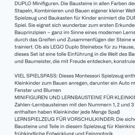
DUPLO Minifiguren. Die Bausteine in allen Farben 
Stapeln, Kombinieren und Bauen eigener kleiner Welte
Spielzeug und Baukasten für Kinder animiert die DU
Spiel. Sie eignet sich wunderbar zum ersten Erkund
Bauprinzipien – ganz im Sinne eines modernen Lerns
durch das Greifen und Zusammenfügen der Steine wi
trainiert. Ob als LEGO Duplo Steinebox für zu Hause
dieses Set ist eine tolle Einführung in die Welt des 
und Baumeister, die mit Freude entdecken, konstruier
VIEL SPIELSPASS: Dieses Montessori Spielzeug enth
Kleinkinder zum Bauen anregen, darunter ein Auto mi
Fenster und Blumen
MINIFIGUREN UND LERNBAUSTEINE FÜR KLEINKIND
Zahlen-Lernbausteinen mit den Nummern 1, 2 und 3 
enthalten haben Kleinkinder jede Menge Spaß
LERNSPIELZEUG FÜR VORSCHULKINDER: Die sichere
Bausteine und Teile in diesem Spielzeug für Kleinkind
frühkindliche Entwicklung und Feinmotorik