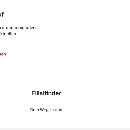
uf
rbraucherschutzes.
aktuellen
nen
Filialfinder
Dein Weg zu uns