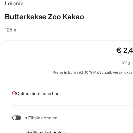
Leibniz
Butterkekse Zoo Kakao
125 g
Preis
€ 2,
100 g 1
Preise in Euro inkl. 10 % MwSt. zzgl. Versandkos
Online nicht lieferbar
In Filiale abholen
Verfügbarkeit prüfen