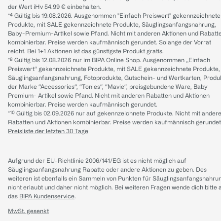
der Wert iHv 54.99 € einbehalten.
*⁴ Gültig bis 19.08.2026. Ausgenommen "Einfach Preiswert" gekennzeichnete
Produkte, mit SALE gekennzeichnete Produkte, Säuglingsanfangsnahrung,
Baby-Premium-Artikel sowie Pfand. Nicht mit anderen Aktionen und Rabatt
kombinierbar. Preise werden kaufmännisch gerundet. Solange der Vorrat
reicht. Bei 1+1 Aktionen ist das günstigste Produkt gratis.
*⁸ Gültig bis 12.08.2026 nur im BIPA Online Shop. Ausgenommen „Einfach
Preiswert“ gekennzeichnete Produkte, mit SALE gekennzeichnete Produkte,
Säuglingsanfangsnahrung, Fotoprodukte, Gutschein- und Wertkarten, Produ
der Marke “Accessories“, “Tonies“, “Mavie“, preisgebundene Ware, Baby
Premium- Artikel sowie Pfand. Nicht mit anderen Rabatten und Aktionen
kombinierbar. Preise werden kaufmännisch gerundet.
*¹⁰ Gültig bis 02.09.2026 nur auf gekennzeichnete Produkte. Nicht mit ander
Rabatten und Aktionen kombinierbar. Preise werden kaufmännisch gerundet
Preisliste der letzten 30 Tage
Aufgrund der EU-Richtlinie 2006/141/EG ist es nicht möglich auf
Säuglingsanfangsnahrung Rabatte oder andere Aktionen zu geben. Des
weiteren ist ebenfalls ein Sammeln von Punkten für Säuglingsanfangsnahru
nicht erlaubt und daher nicht möglich.
Bei weiteren Fragen wende dich bitte 
das
BIPA Kundenservice
.
MwSt. gesenkt