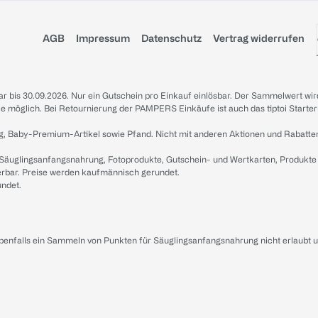
AGB
Impressum
Datenschutz
Vertrag widerrufen
sbar bis 30.09.2026. Nur ein Gutschein pro Einkauf einlösbar. Der Sammelwert wir
iale möglich. Bei Retournierung der PAMPERS Einkäufe ist auch das tiptoi Starter
g, Baby-Premium-Artikel sowie Pfand. Nicht mit anderen Aktionen und Rabatte
 Säuglingsanfangsnahrung, Fotoprodukte, Gutschein- und Wertkarten, Produkte
erbar. Preise werden kaufmännisch gerundet.
undet.
ebenfalls ein Sammeln von Punkten für Säuglingsanfangsnahrung nicht erlaubt 