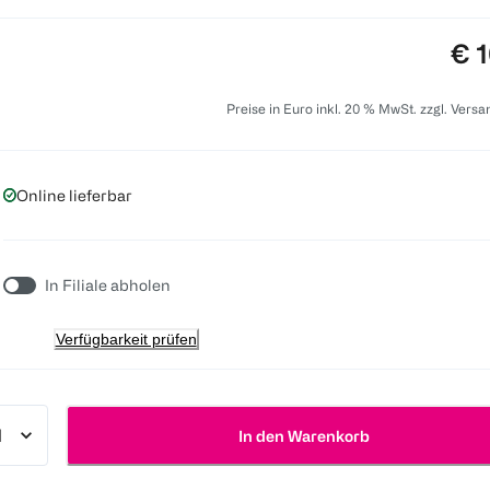
Pre
€ 1
Preise in Euro inkl. 20 % MwSt. zzgl. Vers
Online lieferbar
In Filiale abholen
Verfügbarkeit prüfen
In den Warenkorb