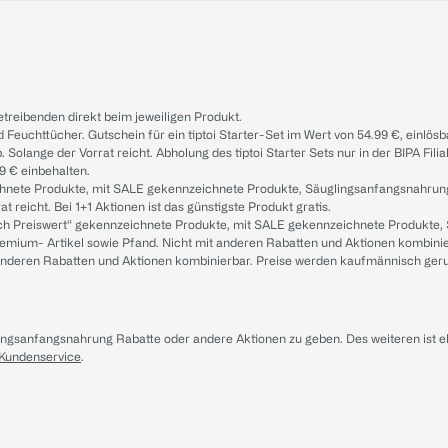
treibenden direkt beim jeweiligen Produkt.
d Feuchttücher. Gutschein für ein tiptoi Starter-Set im Wert von 54.99 €, einlö
. Solange der Vorrat reicht. Abholung des tiptoi Starter Sets nur in der BIPA Fil
9 € einbehalten.
ichnete Produkte, mit SALE gekennzeichnete Produkte, Säuglingsanfangsnahrun
reicht. Bei 1+1 Aktionen ist das günstigste Produkt gratis.
ach Preiswert“ gekennzeichnete Produkte, mit SALE gekennzeichnete Produkte,
remium- Artikel sowie Pfand. Nicht mit anderen Rabatten und Aktionen kombini
t anderen Rabatten und Aktionen kombinierbar. Preise werden kaufmännisch ger
lingsanfangsnahrung Rabatte oder andere Aktionen zu geben. Des weiteren ist 
 Kundenservice
.