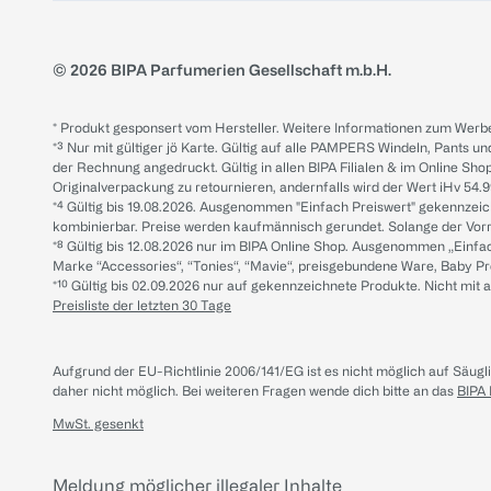
© 2026 BIPA Parfumerien Gesellschaft m.b.H.
* Produkt gesponsert vom Hersteller. Weitere Informationen zum Werbe
*³ Nur mit gültiger jö Karte. Gültig auf alle PAMPERS Windeln, Pants un
der Rechnung angedruckt. Gültig in allen BIPA Filialen & im Online Shop
Originalverpackung zu retournieren, andernfalls wird der Wert iHv 54.9
*⁴ Gültig bis 19.08.2026. Ausgenommen "Einfach Preiswert" gekennze
kombinierbar. Preise werden kaufmännisch gerundet. Solange der Vorrat 
*⁸ Gültig bis 12.08.2026 nur im BIPA Online Shop. Ausgenommen „Einf
Marke “Accessories“, “Tonies“, “Mavie“, preisgebundene Ware, Baby P
*¹⁰ Gültig bis 02.09.2026 nur auf gekennzeichnete Produkte. Nicht mi
Preisliste der letzten 30 Tage
Aufgrund der EU-Richtlinie 2006/141/EG ist es nicht möglich auf Säug
daher nicht möglich.
Bei weiteren Fragen wende dich bitte an das
BIPA
MwSt. gesenkt
Meldung möglicher illegaler Inhalte