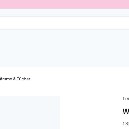
ämme & Tücher
Lei
W
1 S