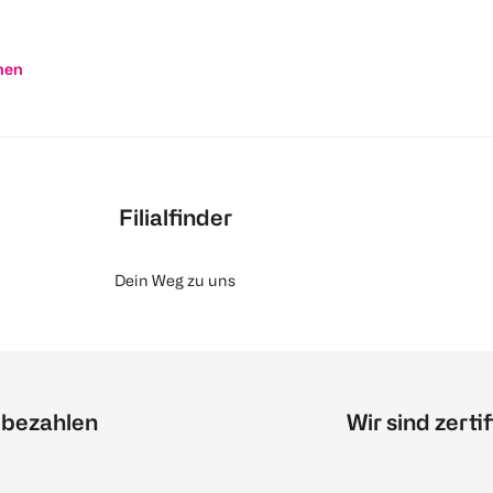
nen
Filialfinder
Dein Weg zu uns
 bezahlen
Wir sind zertif