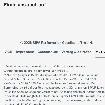
Finde uns auch auf
© 2026 BIPA Parfumerien Gesellschaft m.b.H.
AGB
Impressum
Datenschutz
Vertrag widerrufen
Cooki
* Produkt gesponsert vom Hersteller. Weitere Informationen zum
Werbetreibenden direkt beim jeweiligen Produkt.
*³ Nur mit gültiger jö Karte. Gültig auf alle PAMPERS Windeln, Pants und
Feuchttücher. Gutschein für ein tiptoi Starter-Set im Wert von 54.99 €,
einlösbar bis 30.09.2026. Nur ein Gutschein pro Einkauf einlösbar. Der
Sammelwert wird auf der Rechnung angedruckt. Gültig in allen BIPA Filialen
im Online Shop. Solange der Vorrat reicht. Abholung des tiptoi Starter Sets n
in der BIPA Filiale möglich. Bei Retournierung der PAMPERS Einkäufe ist au
das tiptoi Starter-Set in Originalverpackung zu retournieren, andernfalls wir
der Wert iHv 54.99 € einbehalten.