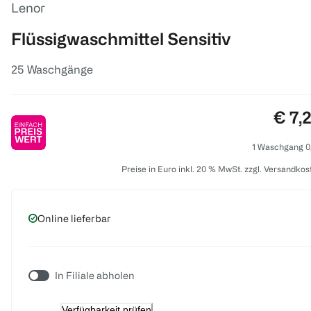
Lenor
Flüssigwaschmittel Sensitiv
25 Waschgänge
Preis
€ 7,
1 Waschgang 0
Preise in Euro inkl. 20 % MwSt. zzgl. Versandkos
Online lieferbar
In Filiale abholen
Verfügbarkeit prüfen