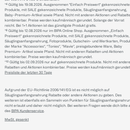
*⁴ Gültig bis 19.08.2026. Ausgenommen "Einfach Preiswert" gekennzeichnete
Produkte, mit SALE gekennzeichnete Produkte, Säuglingsanfangsnahrung,
Baby-Premium-Artikel sowie Pfand. Nicht mit anderen Aktionen und Rabatt
kombinierbar. Preise werden kaufmännisch gerundet. Solange der Vorrat
reicht. Bei 1+1 Aktionen ist das günstigste Produkt gratis.
*⁸ Gültig bis 12.08.2026 nur im BIPA Online Shop. Ausgenommen „Einfach
Preiswert“ gekennzeichnete Produkte, mit SALE gekennzeichnete Produkte,
Säuglingsanfangsnahrung, Fotoprodukte, Gutschein- und Wertkarten, Produ
der Marke “Accessories“, “Tonies“, “Mavie“, preisgebundene Ware, Baby
Premium- Artikel sowie Pfand. Nicht mit anderen Rabatten und Aktionen
kombinierbar. Preise werden kaufmännisch gerundet.
*¹⁰ Gültig bis 02.09.2026 nur auf gekennzeichnete Produkte. Nicht mit ander
Rabatten und Aktionen kombinierbar. Preise werden kaufmännisch gerundet
Preisliste der letzten 30 Tage
Aufgrund der EU-Richtlinie 2006/141/EG ist es nicht möglich auf
Säuglingsanfangsnahrung Rabatte oder andere Aktionen zu geben. Des
weiteren ist ebenfalls ein Sammeln von Punkten für Säuglingsanfangsnahru
nicht erlaubt und daher nicht möglich.
Bei weiteren Fragen wende dich bitte 
das
BIPA Kundenservice
.
MwSt. gesenkt