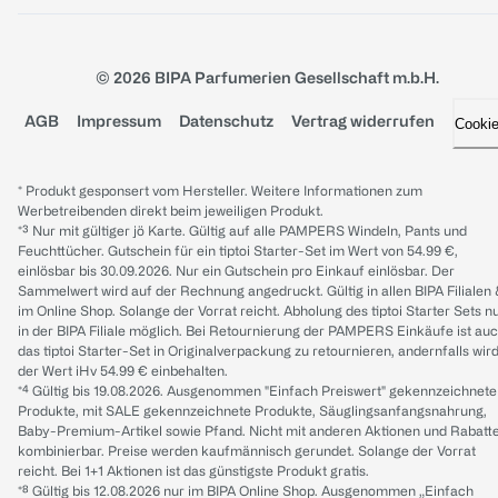
© 2026 BIPA Parfumerien Gesellschaft m.b.H.
AGB
Impressum
Datenschutz
Vertrag widerrufen
Cooki
* Produkt gesponsert vom Hersteller. Weitere Informationen zum
Werbetreibenden direkt beim jeweiligen Produkt.
*³ Nur mit gültiger jö Karte. Gültig auf alle PAMPERS Windeln, Pants und
Feuchttücher. Gutschein für ein tiptoi Starter-Set im Wert von 54.99 €,
einlösbar bis 30.09.2026. Nur ein Gutschein pro Einkauf einlösbar. Der
Sammelwert wird auf der Rechnung angedruckt. Gültig in allen BIPA Filialen
im Online Shop. Solange der Vorrat reicht. Abholung des tiptoi Starter Sets n
in der BIPA Filiale möglich. Bei Retournierung der PAMPERS Einkäufe ist au
das tiptoi Starter-Set in Originalverpackung zu retournieren, andernfalls wir
der Wert iHv 54.99 € einbehalten.
*⁴ Gültig bis 19.08.2026. Ausgenommen "Einfach Preiswert" gekennzeichnete
Produkte, mit SALE gekennzeichnete Produkte, Säuglingsanfangsnahrung,
Baby-Premium-Artikel sowie Pfand. Nicht mit anderen Aktionen und Rabatt
kombinierbar. Preise werden kaufmännisch gerundet. Solange der Vorrat
reicht. Bei 1+1 Aktionen ist das günstigste Produkt gratis.
*⁸ Gültig bis 12.08.2026 nur im BIPA Online Shop. Ausgenommen „Einfach