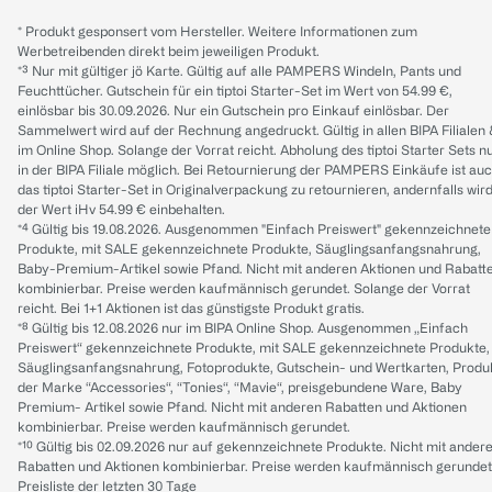
* Produkt gesponsert vom Hersteller. Weitere Informationen zum
Werbetreibenden direkt beim jeweiligen Produkt.
*³ Nur mit gültiger jö Karte. Gültig auf alle PAMPERS Windeln, Pants und
Feuchttücher. Gutschein für ein tiptoi Starter-Set im Wert von 54.99 €,
einlösbar bis 30.09.2026. Nur ein Gutschein pro Einkauf einlösbar. Der
Sammelwert wird auf der Rechnung angedruckt. Gültig in allen BIPA Filialen
im Online Shop. Solange der Vorrat reicht. Abholung des tiptoi Starter Sets n
in der BIPA Filiale möglich. Bei Retournierung der PAMPERS Einkäufe ist au
das tiptoi Starter-Set in Originalverpackung zu retournieren, andernfalls wir
der Wert iHv 54.99 € einbehalten.
*⁴ Gültig bis 19.08.2026. Ausgenommen "Einfach Preiswert" gekennzeichnete
Produkte, mit SALE gekennzeichnete Produkte, Säuglingsanfangsnahrung,
Baby-Premium-Artikel sowie Pfand. Nicht mit anderen Aktionen und Rabatt
kombinierbar. Preise werden kaufmännisch gerundet. Solange der Vorrat
reicht. Bei 1+1 Aktionen ist das günstigste Produkt gratis.
*⁸ Gültig bis 12.08.2026 nur im BIPA Online Shop. Ausgenommen „Einfach
Preiswert“ gekennzeichnete Produkte, mit SALE gekennzeichnete Produkte,
Säuglingsanfangsnahrung, Fotoprodukte, Gutschein- und Wertkarten, Produ
der Marke “Accessories“, “Tonies“, “Mavie“, preisgebundene Ware, Baby
Premium- Artikel sowie Pfand. Nicht mit anderen Rabatten und Aktionen
kombinierbar. Preise werden kaufmännisch gerundet.
*¹⁰ Gültig bis 02.09.2026 nur auf gekennzeichnete Produkte. Nicht mit ander
Rabatten und Aktionen kombinierbar. Preise werden kaufmännisch gerundet
Preisliste der letzten 30 Tage