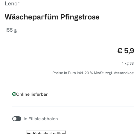
Lenor
Wäscheparfüm Pfingstrose
155 g
Preis
€ 5,
1 kg 38
Preise in Euro inkl. 20 % MwSt. zzgl. Versandkos
Online lieferbar
In Filiale abholen
Verfügbarkeit prüfen