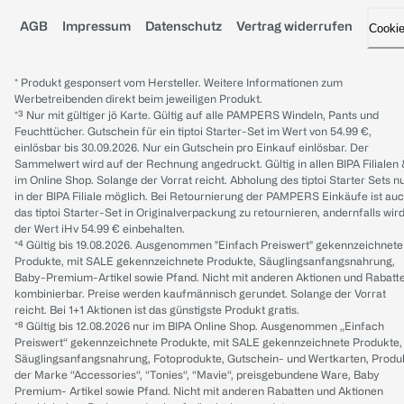
AGB
Impressum
Datenschutz
Vertrag widerrufen
Cooki
* Produkt gesponsert vom Hersteller. Weitere Informationen zum
Werbetreibenden direkt beim jeweiligen Produkt.
*³ Nur mit gültiger jö Karte. Gültig auf alle PAMPERS Windeln, Pants und
Feuchttücher. Gutschein für ein tiptoi Starter-Set im Wert von 54.99 €,
einlösbar bis 30.09.2026. Nur ein Gutschein pro Einkauf einlösbar. Der
Sammelwert wird auf der Rechnung angedruckt. Gültig in allen BIPA Filialen
im Online Shop. Solange der Vorrat reicht. Abholung des tiptoi Starter Sets n
in der BIPA Filiale möglich. Bei Retournierung der PAMPERS Einkäufe ist au
das tiptoi Starter-Set in Originalverpackung zu retournieren, andernfalls wir
der Wert iHv 54.99 € einbehalten.
*⁴ Gültig bis 19.08.2026. Ausgenommen "Einfach Preiswert" gekennzeichnete
Produkte, mit SALE gekennzeichnete Produkte, Säuglingsanfangsnahrung,
Baby-Premium-Artikel sowie Pfand. Nicht mit anderen Aktionen und Rabatt
kombinierbar. Preise werden kaufmännisch gerundet. Solange der Vorrat
reicht. Bei 1+1 Aktionen ist das günstigste Produkt gratis.
*⁸ Gültig bis 12.08.2026 nur im BIPA Online Shop. Ausgenommen „Einfach
Preiswert“ gekennzeichnete Produkte, mit SALE gekennzeichnete Produkte,
Säuglingsanfangsnahrung, Fotoprodukte, Gutschein- und Wertkarten, Produ
der Marke “Accessories“, “Tonies“, “Mavie“, preisgebundene Ware, Baby
Premium- Artikel sowie Pfand. Nicht mit anderen Rabatten und Aktionen