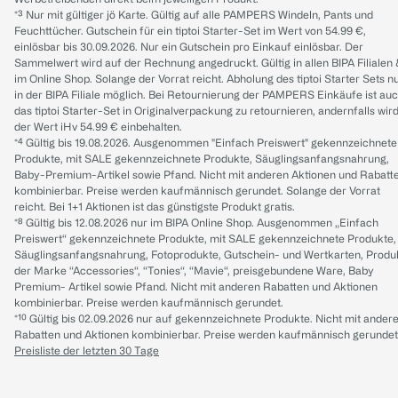
*³ Nur mit gültiger jö Karte. Gültig auf alle PAMPERS Windeln, Pants und
Feuchttücher. Gutschein für ein tiptoi Starter-Set im Wert von 54.99 €,
einlösbar bis 30.09.2026. Nur ein Gutschein pro Einkauf einlösbar. Der
Sammelwert wird auf der Rechnung angedruckt. Gültig in allen BIPA Filialen
im Online Shop. Solange der Vorrat reicht. Abholung des tiptoi Starter Sets n
in der BIPA Filiale möglich. Bei Retournierung der PAMPERS Einkäufe ist au
das tiptoi Starter-Set in Originalverpackung zu retournieren, andernfalls wir
der Wert iHv 54.99 € einbehalten.
*⁴ Gültig bis 19.08.2026. Ausgenommen "Einfach Preiswert" gekennzeichnete
Produkte, mit SALE gekennzeichnete Produkte, Säuglingsanfangsnahrung,
Baby-Premium-Artikel sowie Pfand. Nicht mit anderen Aktionen und Rabatt
kombinierbar. Preise werden kaufmännisch gerundet. Solange der Vorrat
reicht. Bei 1+1 Aktionen ist das günstigste Produkt gratis.
*⁸ Gültig bis 12.08.2026 nur im BIPA Online Shop. Ausgenommen „Einfach
Preiswert“ gekennzeichnete Produkte, mit SALE gekennzeichnete Produkte,
Säuglingsanfangsnahrung, Fotoprodukte, Gutschein- und Wertkarten, Produ
der Marke “Accessories“, “Tonies“, “Mavie“, preisgebundene Ware, Baby
Premium- Artikel sowie Pfand. Nicht mit anderen Rabatten und Aktionen
kombinierbar. Preise werden kaufmännisch gerundet.
*¹⁰ Gültig bis 02.09.2026 nur auf gekennzeichnete Produkte. Nicht mit ander
Rabatten und Aktionen kombinierbar. Preise werden kaufmännisch gerundet
Preisliste der letzten 30 Tage