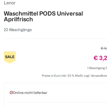
Lenor
Waschmittel PODS Universal
Aprilfrisch
22 Waschgänge
Alte
€ 4
Preis
€ 3,
1 Waschgang 0
Preise in Euro inkl. 20 % MwSt. zzgl. Versandkos
Online nicht lieferbar