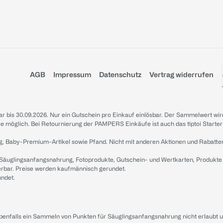
AGB
Impressum
Datenschutz
Vertrag widerrufen
sbar bis 30.09.2026. Nur ein Gutschein pro Einkauf einlösbar. Der Sammelwert wir
iale möglich. Bei Retournierung der PAMPERS Einkäufe ist auch das tiptoi Starter
g, Baby-Premium-Artikel sowie Pfand. Nicht mit anderen Aktionen und Rabatte
 Säuglingsanfangsnahrung, Fotoprodukte, Gutschein- und Wertkarten, Produkte
erbar. Preise werden kaufmännisch gerundet.
undet.
ebenfalls ein Sammeln von Punkten für Säuglingsanfangsnahrung nicht erlaubt 