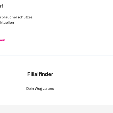
uf
rbraucherschutzes.
aktuellen
nen
Filialfinder
Dein Weg zu uns