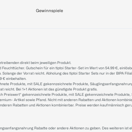
Gewinnspiele
treibenden direkt beim jeweiligen Produkt.
d Feuchttücher. Gutschein für ein tiptoi Starter-Set im Wert von 54.99 €, einlö
. Solange der Vorrat reicht. Abholung des tiptoi Starter Sets nur in der BIPA Fil
9 € einbehalten.
ichnete Produkte, mit SALE gekennzeichnete Produkte, Säuglingsanfangsnahrun
reicht. Bei 1+1 Aktionen ist das günstigste Produkt gratis.
ach Preiswert“ gekennzeichnete Produkte, mit SALE gekennzeichnete Produkte,
remium- Artikel sowie Pfand. Nicht mit anderen Rabatten und Aktionen kombini
t anderen Rabatten und Aktionen kombinierbar. Preise werden kaufmännisch ger
lingsanfangsnahrung Rabatte oder andere Aktionen zu geben. Des weiteren ist 