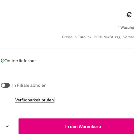
Pr
€ 
1 Waschg
Preise in Euro inkl. 20 % MwSt. zzgl. Vers
Online lieferbar
In Filiale abholen
Verfügbarkeit prüfen
In den Warenkorb