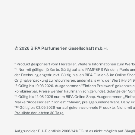
© 2026 BIPA Parfumerien Gesellschaft m.b.H.
* Produkt gesponsert vom Hersteller. Weitere Informationen zum Werbe
*³ Nur mit gültiger jö Karte. Gültig auf alle PAMPERS Windeln, Pants un
der Rechnung angedruckt. Gültig in allen BIPA Filialen & im Online Shop
Originalverpackung zu retournieren, andernfalls wird der Wert iHv 54.9
*⁴ Gültig bis 19.08.2026. Ausgenommen "Einfach Preiswert" gekennze
kombinierbar. Preise werden kaufmännisch gerundet. Solange der Vorrat 
*⁸ Gültig bis 12.08.2026 nur im BIPA Online Shop. Ausgenommen „Einf
Marke “Accessories“, “Tonies“, “Mavie“, preisgebundene Ware, Baby P
*¹⁰ Gültig bis 02.09.2026 nur auf gekennzeichnete Produkte. Nicht mi
Preisliste der letzten 30 Tage
Aufgrund der EU-Richtlinie 2006/141/EG ist es nicht möglich auf Säug