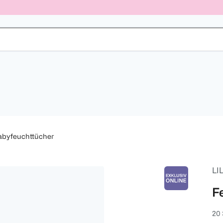
abyfeuchttücher
LI
F
20