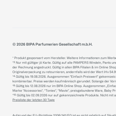
© 2026 BIPA Parfumerien Gesellschaft m.b.H.
* Produkt gesponsert vom Hersteller. Weitere Informationen zum Werbe
*³ Nur mit gültiger jö Karte. Gültig auf alle PAMPERS Windeln, Pants un
der Rechnung angedruckt. Gültig in allen BIPA Filialen & im Online Shop
Originalverpackung zu retournieren, andernfalls wird der Wert iHv 54.9
*⁴ Gültig bis 19.08.2026. Ausgenommen "Einfach Preiswert" gekennze
kombinierbar. Preise werden kaufmännisch gerundet. Solange der Vorrat 
*⁸ Gültig bis 12.08.2026 nur im BIPA Online Shop. Ausgenommen „Einf
Marke “Accessories“, “Tonies“, “Mavie“, preisgebundene Ware, Baby P
*¹⁰ Gültig bis 02.09.2026 nur auf gekennzeichnete Produkte. Nicht mi
Preisliste der letzten 30 Tage
Aufgrund der EU-Richtlinie 2006/141/EG ist es nicht möglich auf Säug