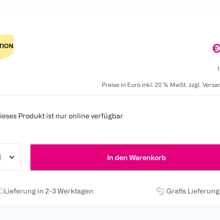
P
€
1
Preise in Euro inkl. 20 % MwSt. zzgl. Vers
ieses Produkt ist nur online verfügbar
In den Warenkorb
Lieferung in 2-3 Werktagen
Gratis Lieferun