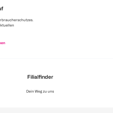
uf
rbraucherschutzes.
aktuellen
nen
Filialfinder
Dein Weg zu uns