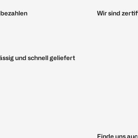
 bezahlen
Wir sind zertif
ässig und schnell geliefert
Finde uns auc