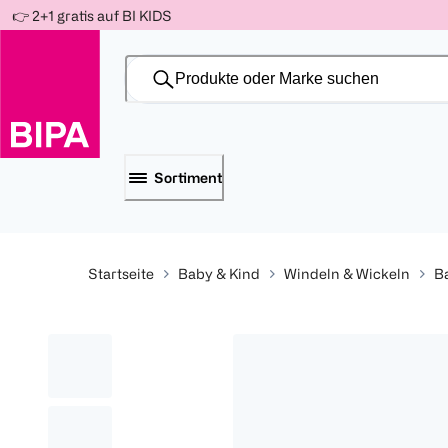
Weiter
👉 2+1 gratis auf BI KIDS
Für
Für
Für
zum
300 Ös
500 Ös
150 Ös
Inhalt
-20%
-10%
-15%
Sortiment
Startseite
Baby & Kind
Windeln & Wickeln
B