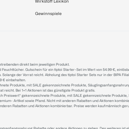
Wirkstoff Lexikon
Gewinnspiele
treibenden direkt beim jeweiligen Produkt.
d Feuchttücher. Gutschein für ein tiptoi Starter-Set im Wert von 54.99 €, einlö
. Solange der Vorrat reicht. Abholung des tiptoi Starter Sets nur in der BIPA Fil
9 € einbehalten.
ichnete Produkte, mit SALE gekennzeichnete Produkte, Säuglingsanfangsnahrun
reicht. Bei 1+1 Aktionen ist das günstigste Produkt gratis.
ach Preiswert“ gekennzeichnete Produkte, mit SALE gekennzeichnete Produkte,
remium- Artikel sowie Pfand. Nicht mit anderen Rabatten und Aktionen kombini
t anderen Rabatten und Aktionen kombinierbar. Preise werden kaufmännisch ger
lingsanfangsnahrung Rabatte oder andere Aktionen zu geben. Des weiteren ist 