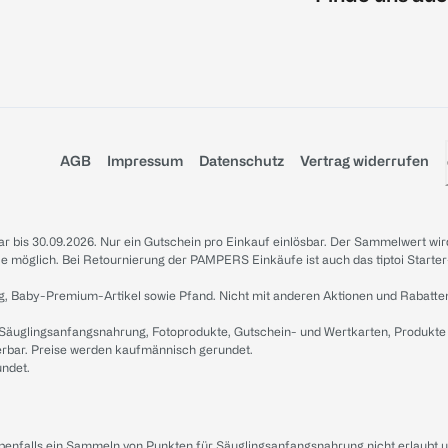
AGB
Impressum
Datenschutz
Vertrag widerrufen
sbar bis 30.09.2026. Nur ein Gutschein pro Einkauf einlösbar. Der Sammelwert wir
iale möglich. Bei Retournierung der PAMPERS Einkäufe ist auch das tiptoi Starter
g, Baby-Premium-Artikel sowie Pfand. Nicht mit anderen Aktionen und Rabatte
 Säuglingsanfangsnahrung, Fotoprodukte, Gutschein- und Wertkarten, Produkte
erbar. Preise werden kaufmännisch gerundet.
undet.
ebenfalls ein Sammeln von Punkten für Säuglingsanfangsnahrung nicht erlaubt 