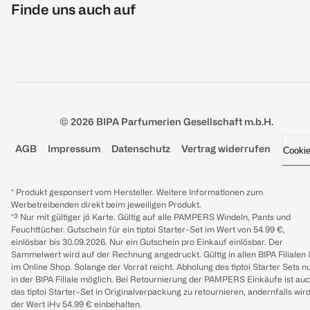
Finde uns auch auf
© 2026 BIPA Parfumerien Gesellschaft m.b.H.
AGB
Impressum
Datenschutz
Vertrag widerrufen
Cooki
* Produkt gesponsert vom Hersteller. Weitere Informationen zum
Werbetreibenden direkt beim jeweiligen Produkt.
*³ Nur mit gültiger jö Karte. Gültig auf alle PAMPERS Windeln, Pants und
Feuchttücher. Gutschein für ein tiptoi Starter-Set im Wert von 54.99 €,
einlösbar bis 30.09.2026. Nur ein Gutschein pro Einkauf einlösbar. Der
Sammelwert wird auf der Rechnung angedruckt. Gültig in allen BIPA Filialen
im Online Shop. Solange der Vorrat reicht. Abholung des tiptoi Starter Sets n
in der BIPA Filiale möglich. Bei Retournierung der PAMPERS Einkäufe ist au
das tiptoi Starter-Set in Originalverpackung zu retournieren, andernfalls wir
der Wert iHv 54.99 € einbehalten.