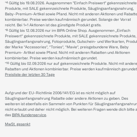
*⁴ Gültig bis 19.08.2026. Ausgenommen "Einfach Preiswert" gekennzeichnete
Produkte, mit SALE gekennzeichnete Produkte, Säuglingsanfangsnahrung,
Baby-Premium-Artikel sowie Pfand. Nicht mit anderen Aktionen und Rabatt
kombinierbar. Preise werden kaufmännisch gerundet. Solange der Vorrat
reicht. Bei 1+1 Aktionen ist das günstigste Produkt gratis.
*⁸ Gültig bis 12.08.2026 nur im BIPA Online Shop. Ausgenommen „Einfach
Preiswert“ gekennzeichnete Produkte, mit SALE gekennzeichnete Produkte,
Säuglingsanfangsnahrung, Fotoprodukte, Gutschein- und Wertkarten, Produ
der Marke “Accessories“, “Tonies“, “Mavie“, preisgebundene Ware, Baby
Premium- Artikel sowie Pfand. Nicht mit anderen Rabatten und Aktionen
kombinierbar. Preise werden kaufmännisch gerundet.
*¹⁰ Gültig bis 02.09.2026 nur auf gekennzeichnete Produkte. Nicht mit ander
Rabatten und Aktionen kombinierbar. Preise werden kaufmännisch gerundet
Preisliste der letzten 30 Tage
Aufgrund der EU-Richtlinie 2006/141/EG ist es nicht möglich auf
Säuglingsanfangsnahrung Rabatte oder andere Aktionen zu geben. Des
weiteren ist ebenfalls ein Sammeln von Punkten für Säuglingsanfangsnahru
nicht erlaubt und daher nicht möglich.
Bei weiteren Fragen wende dich bitte 
das
BIPA Kundenservice
.
MwSt. gesenkt