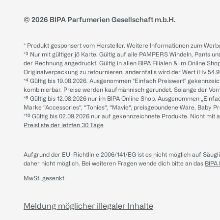
© 2026 BIPA Parfumerien Gesellschaft m.b.H.
* Produkt gesponsert vom Hersteller. Weitere Informationen zum Werbe
*³ Nur mit gültiger jö Karte. Gültig auf alle PAMPERS Windeln, Pants un
der Rechnung angedruckt. Gültig in allen BIPA Filialen & im Online Shop
Originalverpackung zu retournieren, andernfalls wird der Wert iHv 54.9
*⁴ Gültig bis 19.08.2026. Ausgenommen "Einfach Preiswert" gekennze
kombinierbar. Preise werden kaufmännisch gerundet. Solange der Vorrat 
*⁸ Gültig bis 12.08.2026 nur im BIPA Online Shop. Ausgenommen „Einf
Marke “Accessories“, “Tonies“, “Mavie“, preisgebundene Ware, Baby P
*¹⁰ Gültig bis 02.09.2026 nur auf gekennzeichnete Produkte. Nicht mi
Preisliste der letzten 30 Tage
Aufgrund der EU-Richtlinie 2006/141/EG ist es nicht möglich auf Säug
daher nicht möglich.
Bei weiteren Fragen wende dich bitte an das
BIPA
MwSt. gesenkt
Meldung möglicher illegaler Inhalte