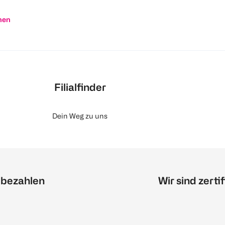
nen
Filialfinder
Dein Weg zu uns
 bezahlen
Wir sind zertif