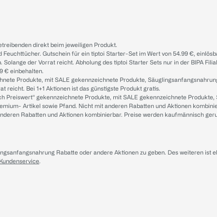
treibenden direkt beim jeweiligen Produkt.
d Feuchttücher. Gutschein für ein tiptoi Starter-Set im Wert von 54.99 €, einlö
. Solange der Vorrat reicht. Abholung des tiptoi Starter Sets nur in der BIPA Fil
9 € einbehalten.
ichnete Produkte, mit SALE gekennzeichnete Produkte, Säuglingsanfangsnahrun
reicht. Bei 1+1 Aktionen ist das günstigste Produkt gratis.
ach Preiswert“ gekennzeichnete Produkte, mit SALE gekennzeichnete Produkte,
remium- Artikel sowie Pfand. Nicht mit anderen Rabatten und Aktionen kombini
t anderen Rabatten und Aktionen kombinierbar. Preise werden kaufmännisch ger
lingsanfangsnahrung Rabatte oder andere Aktionen zu geben. Des weiteren ist 
 Kundenservice
.