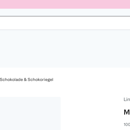
Schokolade & Schokoriegel
Li
M
100