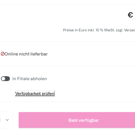
Pr
€ 
Preise in Euro inkl. 10 % MwSt. zzgl. Vers
Online nicht lieferbar
In Filiale abholen
Verfügbarkeit prüfen
Bald verfügbar