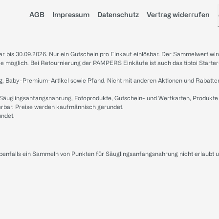
AGB
Impressum
Datenschutz
Vertrag widerrufen
sbar bis 30.09.2026. Nur ein Gutschein pro Einkauf einlösbar. Der Sammelwert wir
iale möglich. Bei Retournierung der PAMPERS Einkäufe ist auch das tiptoi Starter
g, Baby-Premium-Artikel sowie Pfand. Nicht mit anderen Aktionen und Rabatte
 Säuglingsanfangsnahrung, Fotoprodukte, Gutschein- und Wertkarten, Produkte
erbar. Preise werden kaufmännisch gerundet.
undet.
ebenfalls ein Sammeln von Punkten für Säuglingsanfangsnahrung nicht erlaubt 