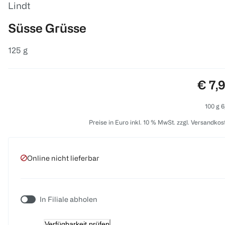
Lindt
Süsse Grüsse
125 g
Preis
€ 7,
100 g 6
Preise in Euro inkl. 10 % MwSt. zzgl. Versandkos
Online nicht lieferbar
In Filiale abholen
Verfügbarkeit prüfen