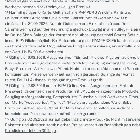
* Produkt gesponsert vom Hersteller. Weitere Informationen zum
Werbetreibenden direkt beim jeweiligen Produkt.
*³ Nur mit gültiger jö Karte. Gültig auf alle PAMPERS Windeln, Pants und
Feuchttücher. Gutschein für ein tiptoi Starter-Set im Wert von 54.99 €,
einlösbar bis 30.09.2026. Nur ein Gutschein pro Einkauf einlösbar. Der
Sammelwert wird auf der Rechnung angedruckt. Gültig in allen BIPA Filialen
im Online Shop. Solange der Vorrat reicht. Abholung des tiptoi Starter Sets n
in der BIPA Filiale möglich. Bei Retournierung der PAMPERS Einkäufe ist au
das tiptoi Starter-Set in Originalverpackung zu retournieren, andernfalls wir
der Wert iHv 54.99 € einbehalten.
*⁴ Gültig bis 19.08.2026. Ausgenommen "Einfach Preiswert" gekennzeichnete
Produkte, mit SALE gekennzeichnete Produkte, Säuglingsanfangsnahrung,
Baby-Premium-Artikel sowie Pfand. Nicht mit anderen Aktionen und Rabatt
kombinierbar. Preise werden kaufmännisch gerundet. Solange der Vorrat
reicht. Bei 1+1 Aktionen ist das günstigste Produkt gratis.
*⁸ Gültig bis 12.08.2026 nur im BIPA Online Shop. Ausgenommen „Einfach
Preiswert“ gekennzeichnete Produkte, mit SALE gekennzeichnete Produkte,
Säuglingsanfangsnahrung, Fotoprodukte, Gutschein- und Wertkarten, Produ
der Marke “Accessories“, “Tonies“, “Mavie“, preisgebundene Ware, Baby
Premium- Artikel sowie Pfand. Nicht mit anderen Rabatten und Aktionen
kombinierbar. Preise werden kaufmännisch gerundet.
*¹⁰ Gültig bis 02.09.2026 nur auf gekennzeichnete Produkte. Nicht mit ander
Rabatten und Aktionen kombinierbar. Preise werden kaufmännisch gerundet
Preisliste der letzten 30 Tage