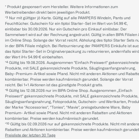
* Produkt gesponsert vom Hersteller. Weitere Informationen zum
Werbetreibenden direkt beim jeweiligen Produkt.
*³ Nur mit gültiger jö Karte. Gültig auf alle PAMPERS Windeln, Pants und
Feuchttücher. Gutschein für ein tiptoi Starter-Set im Wert von 54.99 €,
einlösbar bis 30.09.2026. Nur ein Gutschein pro Einkauf einlösbar. Der
Sammelwert wird auf der Rechnung angedruckt. Gültig in allen BIPA Filialen
im Online Shop. Solange der Vorrat reicht. Abholung des tiptoi Starter Sets n
in der BIPA Filiale möglich. Bei Retournierung der PAMPERS Einkäufe ist au
das tiptoi Starter-Set in Originalverpackung zu retournieren, andernfalls wir
der Wert iHv 54.99 € einbehalten.
*⁴ Gültig bis 19.08.2026. Ausgenommen "Einfach Preiswert" gekennzeichnete
Produkte, mit SALE gekennzeichnete Produkte, Säuglingsanfangsnahrung,
Baby-Premium-Artikel sowie Pfand. Nicht mit anderen Aktionen und Rabatt
kombinierbar. Preise werden kaufmännisch gerundet. Solange der Vorrat
reicht. Bei 1+1 Aktionen ist das günstigste Produkt gratis.
*⁸ Gültig bis 12.08.2026 nur im BIPA Online Shop. Ausgenommen „Einfach
Preiswert“ gekennzeichnete Produkte, mit SALE gekennzeichnete Produkte,
Säuglingsanfangsnahrung, Fotoprodukte, Gutschein- und Wertkarten, Produ
der Marke “Accessories“, “Tonies“, “Mavie“, preisgebundene Ware, Baby
Premium- Artikel sowie Pfand. Nicht mit anderen Rabatten und Aktionen
kombinierbar. Preise werden kaufmännisch gerundet.
*¹⁰ Gültig bis 02.09.2026 nur auf gekennzeichnete Produkte. Nicht mit ander
Rabatten und Aktionen kombinierbar. Preise werden kaufmännisch gerundet
Preisliste der letzten 30 Tage