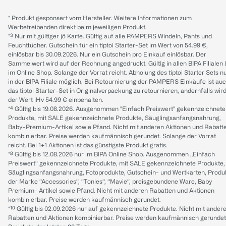
* Produkt gesponsert vom Hersteller. Weitere Informationen zum
Werbetreibenden direkt beim jeweiligen Produkt.
*³ Nur mit gültiger jö Karte. Gültig auf alle PAMPERS Windeln, Pants und
Feuchttücher. Gutschein für ein tiptoi Starter-Set im Wert von 54.99 €,
einlösbar bis 30.09.2026. Nur ein Gutschein pro Einkauf einlösbar. Der
Sammelwert wird auf der Rechnung angedruckt. Gültig in allen BIPA Filialen
im Online Shop. Solange der Vorrat reicht. Abholung des tiptoi Starter Sets n
in der BIPA Filiale möglich. Bei Retournierung der PAMPERS Einkäufe ist au
das tiptoi Starter-Set in Originalverpackung zu retournieren, andernfalls wir
der Wert iHv 54.99 € einbehalten.
*⁴ Gültig bis 19.08.2026. Ausgenommen "Einfach Preiswert" gekennzeichnete
Produkte, mit SALE gekennzeichnete Produkte, Säuglingsanfangsnahrung,
Baby-Premium-Artikel sowie Pfand. Nicht mit anderen Aktionen und Rabatt
kombinierbar. Preise werden kaufmännisch gerundet. Solange der Vorrat
reicht. Bei 1+1 Aktionen ist das günstigste Produkt gratis.
*⁸ Gültig bis 12.08.2026 nur im BIPA Online Shop. Ausgenommen „Einfach
Preiswert“ gekennzeichnete Produkte, mit SALE gekennzeichnete Produkte,
Säuglingsanfangsnahrung, Fotoprodukte, Gutschein- und Wertkarten, Produ
der Marke “Accessories“, “Tonies“, “Mavie“, preisgebundene Ware, Baby
Premium- Artikel sowie Pfand. Nicht mit anderen Rabatten und Aktionen
kombinierbar. Preise werden kaufmännisch gerundet.
*¹⁰ Gültig bis 02.09.2026 nur auf gekennzeichnete Produkte. Nicht mit ander
Rabatten und Aktionen kombinierbar. Preise werden kaufmännisch gerundet