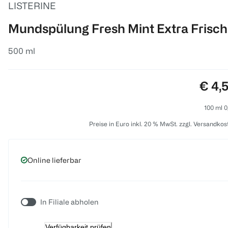
LISTERINE
Mundspülung Fresh Mint Extra Frisch
500 ml
Preis
€ 4,
100 ml 0
Preise in Euro inkl. 20 % MwSt. zzgl. Versandkos
Online lieferbar
In Filiale abholen
Verfügbarkeit prüfen