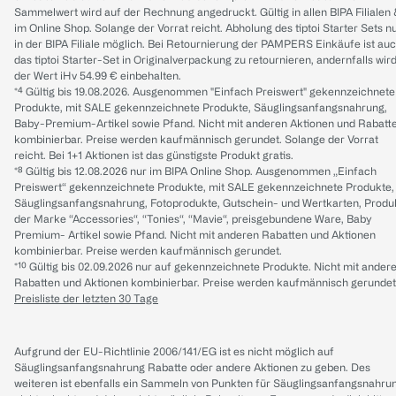
Sammelwert wird auf der Rechnung angedruckt. Gültig in allen BIPA Filialen
im Online Shop. Solange der Vorrat reicht. Abholung des tiptoi Starter Sets n
in der BIPA Filiale möglich. Bei Retournierung der PAMPERS Einkäufe ist au
das tiptoi Starter-Set in Originalverpackung zu retournieren, andernfalls wir
der Wert iHv 54.99 € einbehalten.
*⁴ Gültig bis 19.08.2026. Ausgenommen "Einfach Preiswert" gekennzeichnete
Produkte, mit SALE gekennzeichnete Produkte, Säuglingsanfangsnahrung,
Baby-Premium-Artikel sowie Pfand. Nicht mit anderen Aktionen und Rabatt
kombinierbar. Preise werden kaufmännisch gerundet. Solange der Vorrat
reicht. Bei 1+1 Aktionen ist das günstigste Produkt gratis.
*⁸ Gültig bis 12.08.2026 nur im BIPA Online Shop. Ausgenommen „Einfach
Preiswert“ gekennzeichnete Produkte, mit SALE gekennzeichnete Produkte,
Säuglingsanfangsnahrung, Fotoprodukte, Gutschein- und Wertkarten, Produ
der Marke “Accessories“, “Tonies“, “Mavie“, preisgebundene Ware, Baby
Premium- Artikel sowie Pfand. Nicht mit anderen Rabatten und Aktionen
kombinierbar. Preise werden kaufmännisch gerundet.
*¹⁰ Gültig bis 02.09.2026 nur auf gekennzeichnete Produkte. Nicht mit ander
Rabatten und Aktionen kombinierbar. Preise werden kaufmännisch gerundet
Preisliste der letzten 30 Tage
Aufgrund der EU-Richtlinie 2006/141/EG ist es nicht möglich auf
Säuglingsanfangsnahrung Rabatte oder andere Aktionen zu geben. Des
weiteren ist ebenfalls ein Sammeln von Punkten für Säuglingsanfangsnahru