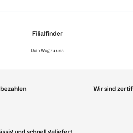
Filialfinder
Dein Weg zu uns
 bezahlen
Wir sind zertif
ässig und schnell geliefert