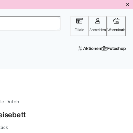
Filiale
Anmelden
Warenkorb
Aktionen
Fotoshop
tle Dutch
eisebett
tück