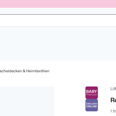
scheldecken & Heimtextilien
Lit
R
1 S