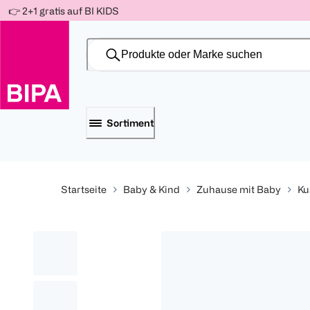
Weiter
👉 2+1 gratis auf BI KIDS
Für
Für
Für
zum
300 Ös
500 Ös
150 Ös
Inhalt
-20%
-10%
-15%
Sortiment
Startseite
Baby & Kind
Zuhause mit Baby
Ku