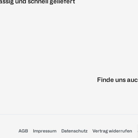
ässig und schnell geliefert
Finde uns auc
AGB
Impressum
Datenschutz
Vertrag widerrufen