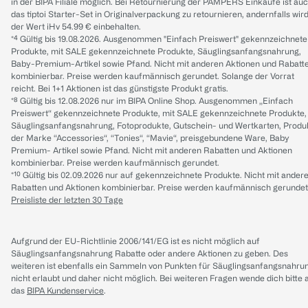
in der BIPA Filiale möglich. Bei Retournierung der PAMPERS Einkäufe ist au
das tiptoi Starter-Set in Originalverpackung zu retournieren, andernfalls wir
der Wert iHv 54.99 € einbehalten.
*⁴ Gültig bis 19.08.2026. Ausgenommen "Einfach Preiswert" gekennzeichnete
Produkte, mit SALE gekennzeichnete Produkte, Säuglingsanfangsnahrung,
Baby-Premium-Artikel sowie Pfand. Nicht mit anderen Aktionen und Rabatt
kombinierbar. Preise werden kaufmännisch gerundet. Solange der Vorrat
reicht. Bei 1+1 Aktionen ist das günstigste Produkt gratis.
*⁸ Gültig bis 12.08.2026 nur im BIPA Online Shop. Ausgenommen „Einfach
Preiswert“ gekennzeichnete Produkte, mit SALE gekennzeichnete Produkte,
Säuglingsanfangsnahrung, Fotoprodukte, Gutschein- und Wertkarten, Produ
der Marke “Accessories“, “Tonies“, “Mavie“, preisgebundene Ware, Baby
Premium- Artikel sowie Pfand. Nicht mit anderen Rabatten und Aktionen
kombinierbar. Preise werden kaufmännisch gerundet.
*¹⁰ Gültig bis 02.09.2026 nur auf gekennzeichnete Produkte. Nicht mit ander
Rabatten und Aktionen kombinierbar. Preise werden kaufmännisch gerundet
Preisliste der letzten 30 Tage
Aufgrund der EU-Richtlinie 2006/141/EG ist es nicht möglich auf
Säuglingsanfangsnahrung Rabatte oder andere Aktionen zu geben. Des
weiteren ist ebenfalls ein Sammeln von Punkten für Säuglingsanfangsnahru
nicht erlaubt und daher nicht möglich.
Bei weiteren Fragen wende dich bitte 
das
BIPA Kundenservice
.