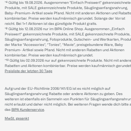
*⁴ Gültig bis 19.08.2026. Ausgenommen "Einfach Preiswert" gekennzeichnete
Produkte, mit SALE gekennzeichnete Produkte, Säuglingsanfangsnahrung,
Baby-Premium-Artikel sowie Pfand. Nicht mit anderen Aktionen und Rabatt
kombinierbar. Preise werden kaufmännisch gerundet. Solange der Vorrat
reicht. Bei 1+1 Aktionen ist das günstigste Produkt gratis.
*⁸ Gültig bis 12.08.2026 nur im BIPA Online Shop. Ausgenommen „Einfach
Preiswert“ gekennzeichnete Produkte, mit SALE gekennzeichnete Produkte,
Säuglingsanfangsnahrung, Fotoprodukte, Gutschein- und Wertkarten, Produ
der Marke “Accessories“, “Tonies“, “Mavie“, preisgebundene Ware, Baby
Premium- Artikel sowie Pfand. Nicht mit anderen Rabatten und Aktionen
kombinierbar. Preise werden kaufmännisch gerundet.
*¹⁰ Gültig bis 02.09.2026 nur auf gekennzeichnete Produkte. Nicht mit ander
Rabatten und Aktionen kombinierbar. Preise werden kaufmännisch gerundet
Preisliste der letzten 30 Tage
Aufgrund der EU-Richtlinie 2006/141/EG ist es nicht möglich auf
Säuglingsanfangsnahrung Rabatte oder andere Aktionen zu geben. Des
weiteren ist ebenfalls ein Sammeln von Punkten für Säuglingsanfangsnahru
nicht erlaubt und daher nicht möglich.
Bei weiteren Fragen wende dich bitte 
das
BIPA Kundenservice
.
MwSt. gesenkt