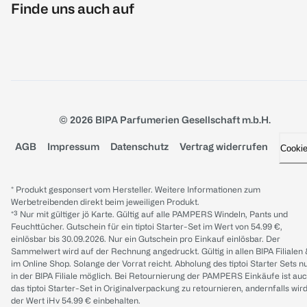
Finde uns auch auf
© 2026 BIPA Parfumerien Gesellschaft m.b.H.
AGB
Impressum
Datenschutz
Vertrag widerrufen
Cooki
* Produkt gesponsert vom Hersteller. Weitere Informationen zum
Werbetreibenden direkt beim jeweiligen Produkt.
*³ Nur mit gültiger jö Karte. Gültig auf alle PAMPERS Windeln, Pants und
Feuchttücher. Gutschein für ein tiptoi Starter-Set im Wert von 54.99 €,
einlösbar bis 30.09.2026. Nur ein Gutschein pro Einkauf einlösbar. Der
Sammelwert wird auf der Rechnung angedruckt. Gültig in allen BIPA Filialen
im Online Shop. Solange der Vorrat reicht. Abholung des tiptoi Starter Sets n
in der BIPA Filiale möglich. Bei Retournierung der PAMPERS Einkäufe ist au
das tiptoi Starter-Set in Originalverpackung zu retournieren, andernfalls wir
der Wert iHv 54.99 € einbehalten.