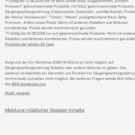
*⁸ Gültig bis 12.08.2026 nur im BIPA Online Shop. Ausgenommen „Einfach
Preiswert“ gekennzeichnete Produkte, mit SALE gekennzeichnete Produkte,
Säuglingsanfangsnahrung, Fotoprodukte, Gutschein- und Wertkarten, Produ
der Marke “Accessories“, “Tonies“, “Mavie“, preisgebundene Ware, Baby
Premium- Artikel sowie Pfand. Nicht mit anderen Rabatten und Aktionen
kombinierbar. Preise werden kaufmännisch gerundet.
*¹⁰ Gültig bis 02.09.2026 nur auf gekennzeichnete Produkte. Nicht mit ander
Rabatten und Aktionen kombinierbar. Preise werden kaufmännisch gerundet
Preisliste der letzten 30 Tage
Aufgrund der EU-Richtlinie 2006/141/EG ist es nicht möglich auf
Säuglingsanfangsnahrung Rabatte oder andere Aktionen zu geben. Des
weiteren ist ebenfalls ein Sammeln von Punkten für Säuglingsanfangsnahru
nicht erlaubt und daher nicht möglich.
Bei weiteren Fragen wende dich bitte 
das
BIPA Kundenservice
.
MwSt. gesenkt
Meldung möglicher illegaler Inhalte