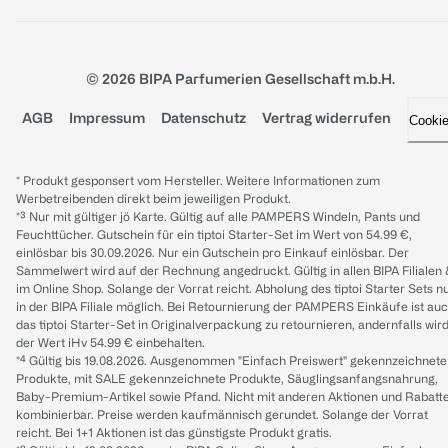
© 2026 BIPA Parfumerien Gesellschaft m.b.H.
AGB
Impressum
Datenschutz
Vertrag widerrufen
Cooki
* Produkt gesponsert vom Hersteller. Weitere Informationen zum
Werbetreibenden direkt beim jeweiligen Produkt.
*³ Nur mit gültiger jö Karte. Gültig auf alle PAMPERS Windeln, Pants und
Feuchttücher. Gutschein für ein tiptoi Starter-Set im Wert von 54.99 €,
einlösbar bis 30.09.2026. Nur ein Gutschein pro Einkauf einlösbar. Der
Sammelwert wird auf der Rechnung angedruckt. Gültig in allen BIPA Filialen
im Online Shop. Solange der Vorrat reicht. Abholung des tiptoi Starter Sets n
in der BIPA Filiale möglich. Bei Retournierung der PAMPERS Einkäufe ist au
das tiptoi Starter-Set in Originalverpackung zu retournieren, andernfalls wir
der Wert iHv 54.99 € einbehalten.
*⁴ Gültig bis 19.08.2026. Ausgenommen "Einfach Preiswert" gekennzeichnete
Produkte, mit SALE gekennzeichnete Produkte, Säuglingsanfangsnahrung,
Baby-Premium-Artikel sowie Pfand. Nicht mit anderen Aktionen und Rabatt
kombinierbar. Preise werden kaufmännisch gerundet. Solange der Vorrat
reicht. Bei 1+1 Aktionen ist das günstigste Produkt gratis.