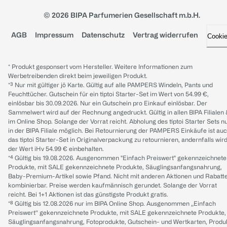
© 2026 BIPA Parfumerien Gesellschaft m.b.H.
AGB
Impressum
Datenschutz
Vertrag widerrufen
Cooki
* Produkt gesponsert vom Hersteller. Weitere Informationen zum
Werbetreibenden direkt beim jeweiligen Produkt.
*³ Nur mit gültiger jö Karte. Gültig auf alle PAMPERS Windeln, Pants und
Feuchttücher. Gutschein für ein tiptoi Starter-Set im Wert von 54.99 €,
einlösbar bis 30.09.2026. Nur ein Gutschein pro Einkauf einlösbar. Der
Sammelwert wird auf der Rechnung angedruckt. Gültig in allen BIPA Filialen
im Online Shop. Solange der Vorrat reicht. Abholung des tiptoi Starter Sets n
in der BIPA Filiale möglich. Bei Retournierung der PAMPERS Einkäufe ist au
das tiptoi Starter-Set in Originalverpackung zu retournieren, andernfalls wir
der Wert iHv 54.99 € einbehalten.
*⁴ Gültig bis 19.08.2026. Ausgenommen "Einfach Preiswert" gekennzeichnete
Produkte, mit SALE gekennzeichnete Produkte, Säuglingsanfangsnahrung,
Baby-Premium-Artikel sowie Pfand. Nicht mit anderen Aktionen und Rabatt
kombinierbar. Preise werden kaufmännisch gerundet. Solange der Vorrat
reicht. Bei 1+1 Aktionen ist das günstigste Produkt gratis.
*⁸ Gültig bis 12.08.2026 nur im BIPA Online Shop. Ausgenommen „Einfach
Preiswert“ gekennzeichnete Produkte, mit SALE gekennzeichnete Produkte,
Säuglingsanfangsnahrung, Fotoprodukte, Gutschein- und Wertkarten, Produ