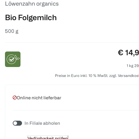
Löwenzahn organics
Bio Folgemilch
500 g
Preis:
€ 14,
1 kg 29
Preise in Euro inkl. 10 % MwSt. zzgl. Versandkos
Online nicht lieferbar
In Filiale abholen
Verfügbarkeit prüfen