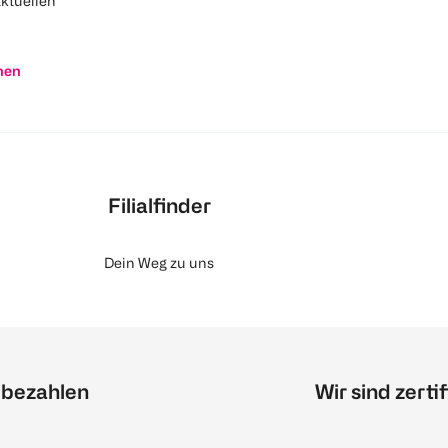
aktuellen
nen
Filialfinder
Dein Weg zu uns
 bezahlen
Wir sind zertif