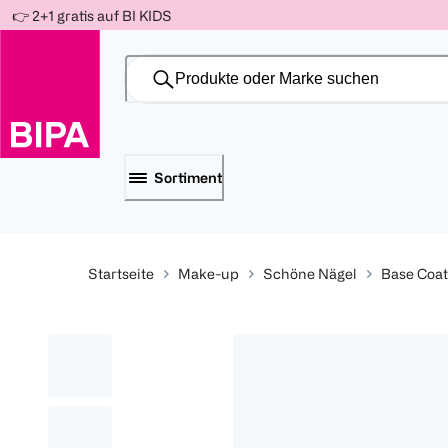
Weiter
👉 2+1 gratis auf BI KIDS
Für
Für
Für
zum
300 Ös
500 Ös
150 Ös
Inhalt
-20%
-10%
-15%
Sortiment
Startseite
Make-up
Schöne Nägel
Base Coat