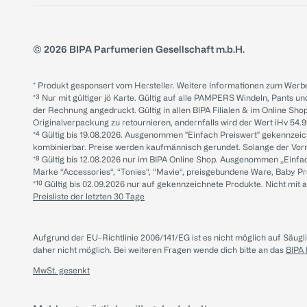
© 2026 BIPA Parfumerien Gesellschaft m.b.H.
* Produkt gesponsert vom Hersteller. Weitere Informationen zum Werbe
*³ Nur mit gültiger jö Karte. Gültig auf alle PAMPERS Windeln, Pants un
der Rechnung angedruckt. Gültig in allen BIPA Filialen & im Online Shop
Originalverpackung zu retournieren, andernfalls wird der Wert iHv 54.9
*⁴ Gültig bis 19.08.2026. Ausgenommen "Einfach Preiswert" gekennze
kombinierbar. Preise werden kaufmännisch gerundet. Solange der Vorrat 
*⁸ Gültig bis 12.08.2026 nur im BIPA Online Shop. Ausgenommen „Einf
Marke “Accessories“, “Tonies“, “Mavie“, preisgebundene Ware, Baby P
*¹⁰ Gültig bis 02.09.2026 nur auf gekennzeichnete Produkte. Nicht mi
Preisliste der letzten 30 Tage
Aufgrund der EU-Richtlinie 2006/141/EG ist es nicht möglich auf Säug
daher nicht möglich.
Bei weiteren Fragen wende dich bitte an das
BIPA
MwSt. gesenkt