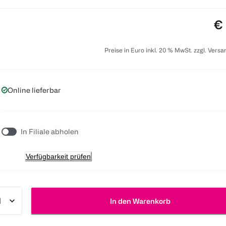
Pr
€ 
Preise in Euro inkl. 20 % MwSt. zzgl. Vers
Online lieferbar
In Filiale abholen
Verfügbarkeit prüfen
In den Warenkorb