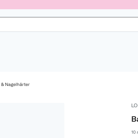
 & Nagelhärter
LO
B
10 