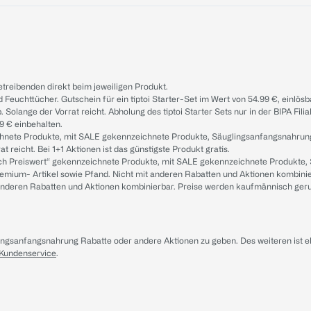
treibenden direkt beim jeweiligen Produkt.
d Feuchttücher. Gutschein für ein tiptoi Starter-Set im Wert von 54.99 €, einlö
. Solange der Vorrat reicht. Abholung des tiptoi Starter Sets nur in der BIPA Fil
9 € einbehalten.
ichnete Produkte, mit SALE gekennzeichnete Produkte, Säuglingsanfangsnahrun
reicht. Bei 1+1 Aktionen ist das günstigste Produkt gratis.
ach Preiswert“ gekennzeichnete Produkte, mit SALE gekennzeichnete Produkte,
remium- Artikel sowie Pfand. Nicht mit anderen Rabatten und Aktionen kombini
t anderen Rabatten und Aktionen kombinierbar. Preise werden kaufmännisch ger
lingsanfangsnahrung Rabatte oder andere Aktionen zu geben. Des weiteren ist 
 Kundenservice
.