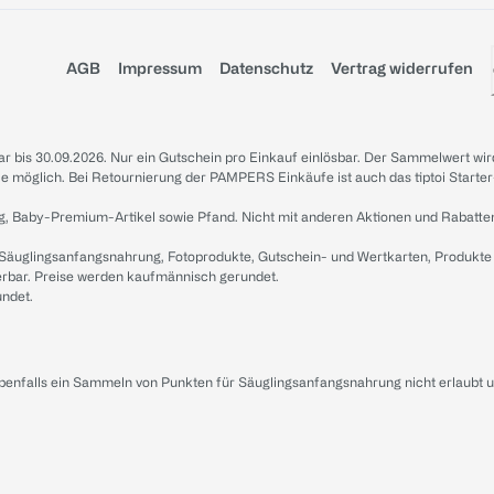
AGB
Impressum
Datenschutz
Vertrag widerrufen
sbar bis 30.09.2026. Nur ein Gutschein pro Einkauf einlösbar. Der Sammelwert wir
iale möglich. Bei Retournierung der PAMPERS Einkäufe ist auch das tiptoi Starter
g, Baby-Premium-Artikel sowie Pfand. Nicht mit anderen Aktionen und Rabatte
 Säuglingsanfangsnahrung, Fotoprodukte, Gutschein- und Wertkarten, Produkte
erbar. Preise werden kaufmännisch gerundet.
undet.
ebenfalls ein Sammeln von Punkten für Säuglingsanfangsnahrung nicht erlaubt 