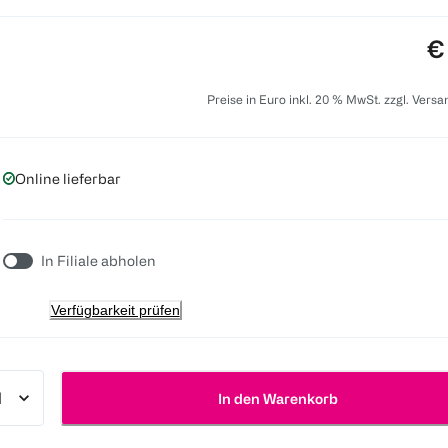
Pr
€
Preise in Euro inkl. 20 % MwSt. zzgl. Vers
Online lieferbar
In Filiale abholen
Verfügbarkeit prüfen
In den Warenkorb