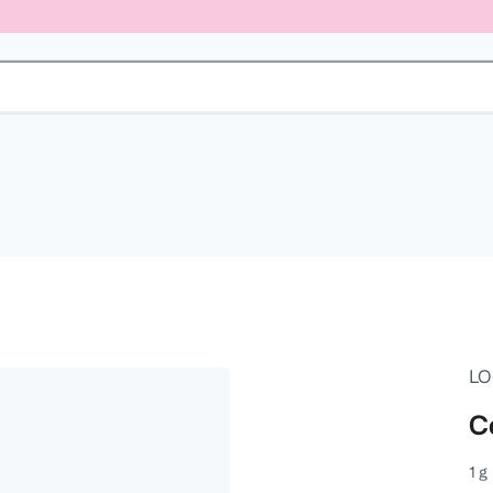
LO
C
1 g