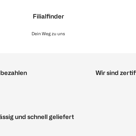
Filialfinder
Dein Weg zu uns
 bezahlen
Wir sind zertif
ässig und schnell geliefert