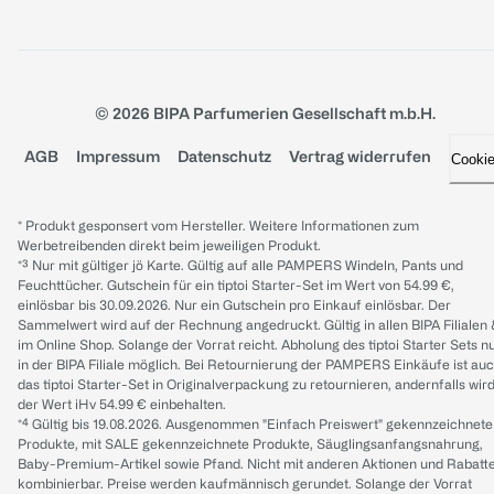
© 2026 BIPA Parfumerien Gesellschaft m.b.H.
AGB
Impressum
Datenschutz
Vertrag widerrufen
Cooki
* Produkt gesponsert vom Hersteller. Weitere Informationen zum
Werbetreibenden direkt beim jeweiligen Produkt.
*³ Nur mit gültiger jö Karte. Gültig auf alle PAMPERS Windeln, Pants und
Feuchttücher. Gutschein für ein tiptoi Starter-Set im Wert von 54.99 €,
einlösbar bis 30.09.2026. Nur ein Gutschein pro Einkauf einlösbar. Der
Sammelwert wird auf der Rechnung angedruckt. Gültig in allen BIPA Filialen
im Online Shop. Solange der Vorrat reicht. Abholung des tiptoi Starter Sets n
in der BIPA Filiale möglich. Bei Retournierung der PAMPERS Einkäufe ist au
das tiptoi Starter-Set in Originalverpackung zu retournieren, andernfalls wir
der Wert iHv 54.99 € einbehalten.
*⁴ Gültig bis 19.08.2026. Ausgenommen "Einfach Preiswert" gekennzeichnete
Produkte, mit SALE gekennzeichnete Produkte, Säuglingsanfangsnahrung,
Baby-Premium-Artikel sowie Pfand. Nicht mit anderen Aktionen und Rabatt
kombinierbar. Preise werden kaufmännisch gerundet. Solange der Vorrat