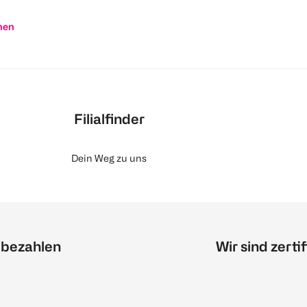
nen
Filialfinder
Dein Weg zu uns
 bezahlen
Wir sind zertif