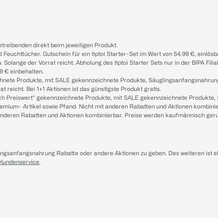
treibenden direkt beim jeweiligen Produkt.
d Feuchttücher. Gutschein für ein tiptoi Starter-Set im Wert von 54.99 €, einlö
. Solange der Vorrat reicht. Abholung des tiptoi Starter Sets nur in der BIPA Fil
9 € einbehalten.
ichnete Produkte, mit SALE gekennzeichnete Produkte, Säuglingsanfangsnahrun
reicht. Bei 1+1 Aktionen ist das günstigste Produkt gratis.
ach Preiswert“ gekennzeichnete Produkte, mit SALE gekennzeichnete Produkte,
remium- Artikel sowie Pfand. Nicht mit anderen Rabatten und Aktionen kombini
t anderen Rabatten und Aktionen kombinierbar. Preise werden kaufmännisch ger
lingsanfangsnahrung Rabatte oder andere Aktionen zu geben. Des weiteren ist 
 Kundenservice
.