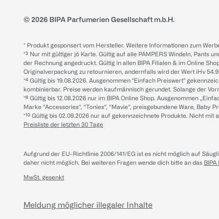
© 2026 BIPA Parfumerien Gesellschaft m.b.H.
* Produkt gesponsert vom Hersteller. Weitere Informationen zum Werbe
*³ Nur mit gültiger jö Karte. Gültig auf alle PAMPERS Windeln, Pants un
der Rechnung angedruckt. Gültig in allen BIPA Filialen & im Online Shop
Originalverpackung zu retournieren, andernfalls wird der Wert iHv 54.9
*⁴ Gültig bis 19.08.2026. Ausgenommen "Einfach Preiswert" gekennze
kombinierbar. Preise werden kaufmännisch gerundet. Solange der Vorrat 
*⁸ Gültig bis 12.08.2026 nur im BIPA Online Shop. Ausgenommen „Einf
Marke “Accessories“, “Tonies“, “Mavie“, preisgebundene Ware, Baby P
*¹⁰ Gültig bis 02.09.2026 nur auf gekennzeichnete Produkte. Nicht mi
Preisliste der letzten 30 Tage
Aufgrund der EU-Richtlinie 2006/141/EG ist es nicht möglich auf Säug
daher nicht möglich.
Bei weiteren Fragen wende dich bitte an das
BIPA
MwSt. gesenkt
Meldung möglicher illegaler Inhalte