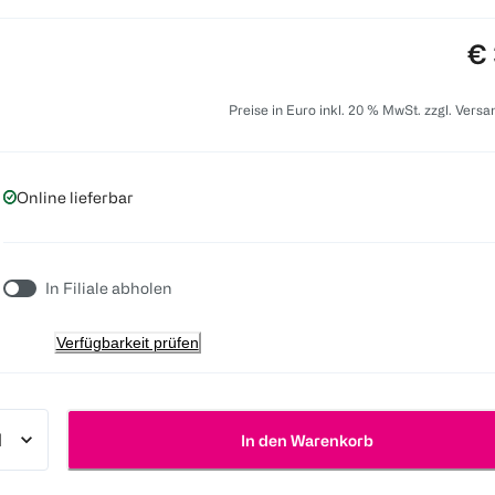
Pr
€ 
Preise in Euro inkl. 20 % MwSt. zzgl. Vers
Online lieferbar
In Filiale abholen
Verfügbarkeit prüfen
In den Warenkorb