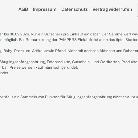
AGB
Impressum
Datenschutz
Vertrag widerrufen
sbar bis 30.09.2026. Nur ein Gutschein pro Einkauf einlösbar. Der Sammelwert wir
iale möglich. Bei Retournierung der PAMPERS Einkäufe ist auch das tiptoi Starter
g, Baby-Premium-Artikel sowie Pfand. Nicht mit anderen Aktionen und Rabatte
 Säuglingsanfangsnahrung, Fotoprodukte, Gutschein- und Wertkarten, Produkte
erbar. Preise werden kaufmännisch gerundet.
undet.
ebenfalls ein Sammeln von Punkten für Säuglingsanfangsnahrung nicht erlaubt 